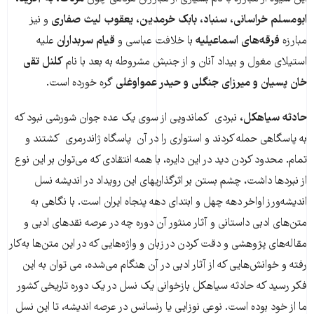
ابومسلم خراسانی، سنباد، بابک خرمدین، یعقوب لیث صفاری
و نیز
مبارزه
فرقه‌های اسماعیلیه
با خلافت عباسی و
قیام سربداران
علیه
استیلای مغول و بیداد آنان و از جنبش مشروطه به بعد با نام
کلنل تقی
خان پسیان و میرزای جنگلی و حیدر عمواوغلی
گره خورده است.
حادثه سیاهکل،
نبردی کماندویی از سوی یک عده جوان شورشی نبود که
به پاسگاهی حمله کردند و استواری را در آن پاسگاه ژاندرمری کشتند و
تمام. محدود کردن دید در این دایره، با همه انتقادی که می‌توان بر این نوع
از نبردها داشت، چشم بستن بر اثرگذاریهای این رویداد در اندیشه‌ نسل
اندیشه‌ورز اواخر دهه چهل و ابتدای دهه پنجاه ایران است. با نگاهی به
متن‌های ادبی داستانی و آثار منثور آن دوره چه در عرصه نقدهای ادبی و
مقاله‌های پژوهشی و دقت کردن در زبان و واژه‌هایی که در این متن‌ها به‌کار
رفته و خوانش‌هایی که از آثار ادبی در آن هنگام می‌شده، می توان به این
فکر رسید که حادثه سیاهکل بازخوانی یک نسل در یک دوره تاریخی کشور
ما از خود بوده است. نوعی نوزایی یا رنسانس در عرصه اندیشه، تا این نسل