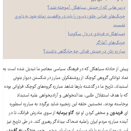
درس‌هایی که از جنبش سیاهکل آموخته نشد؟
چریک‌های فدایی خلق: دیروز را باید در واقعیت زمانه خود به داوری
نشست
«سیاهکل»: فریادی در دل سکوت!
چریک‌های آغازگر
مبارزه زنان در جنبش فدائی چه جایگاهی داشت؟
پیش از حادثه سیاهکل که در فرهنگ سیاسی معاصر ما تبدیل شده است به
نماد توانائی گروهی کوچک از روشنفکران مبارز در شکستن دیوار بتونی
استبداد، تاریخ ما در گذشته بارها شاهد مبارزه‌ گروه‌های کوچک فراوانی بوده
که با هدف استقلال طلبی، عدالتخواهی و آزادیخواهی علیه استبداد
برخاسته بودند. نخستین حلقه‌ این زنجیره شاید برگردد به مبارزه اسطوره
‌ای
فریدون
و مخفی کردن او نزد
گاو پرمایه
از سوی مادرش فرانک، تا در
آینده مبارزه مردم ایران راعلیه ضحاک بیدادگر رهبری کند. در طی تاریخ نیز
این شیوه از مبارزه با نام بسیاری از مبارزان مردمی چون
مزدک، به آفرید،