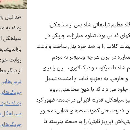
«فدائیان به
اه عظیم تبلیغاتی شاه پس از سیاهکل،
زمانه به م
 فدایی بود، تداوم مبارزات چریکی در
سیاهکل اس
یغات کاذب را به ضد خود بدل ساخت و باعث
بازاندیشی‌
بارزه در ایران هر چه وسیع‌تر به مردم
روایت خود 
شاه با سرکوب و دیکتاتوری، ایران را برای
از دیگر مط
 و خارجی، به «جزیره ثبات و امنیت» تبدیل
درس‌هایی 
 جلوه می داد که با هیچ مخالفتی روبرو
چریک‌های ف
یز سیاهکل، قدرت لایزالی در جامعه ظهور کرد
زمانه خود
 این قدرت یعنی کمونیست‌های فدایی، مجبور
«سیاهکل»:
تی»اش (پرویز ثابتی) را به صحنه بفرستد تا
چریک‌های آ