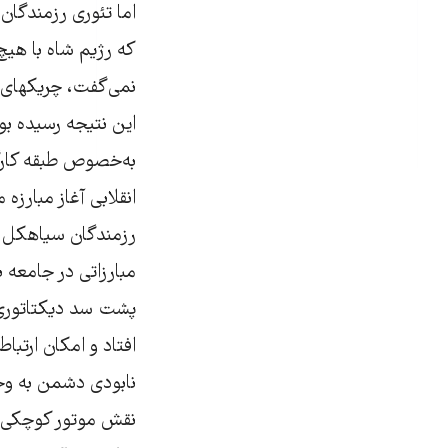
اما تئوری رزمندگان
که رژیم شاه با هیچ
نمی‌گفت، چريکهای ف
اين نتيجه رسيده بودن
به‌خصوص طبقه کارگ
انقلابی آغاز مبارز
رزمندگان سیاهکل ب
مبارزاتی در جامعه ب
پشت سد دیکتاتوری ا
افتاد و امکان ارتبا
نابودی دشمن به وج
نقش موتور کوچکی را 