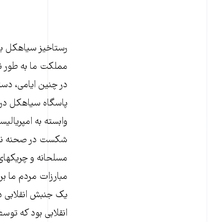
رستاخیز سیاهکل با 
مملکت ما به طور ن
در چنین ایامی، دست
پاسگاه سیاهکل در ا
وابسته به امپریالیسم
شکست در صحنه نبرد
مسلحانه و چریکهای
مبارزات مردم ما بر
یک جنبش انقلابی در
انقلابی بود که توسط