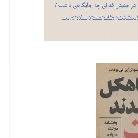
ان در جنبش فدائی چه جایگاهی داشت؟
ی خلق: چرخه جستجو ــ نوجویی ــ