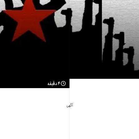
۴ دقیقه
آگهی