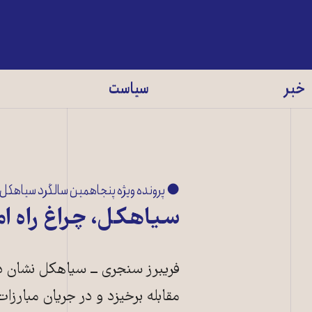
خبر
سیاست
● پرونده ویژه پنجاهمین سالگرد سیاهکل
سیاهکل، چراغ راه ام
فریبرز سنجری ــ سیاهکل نشان دا
مقابله برخیزد و در جریان مبارزا