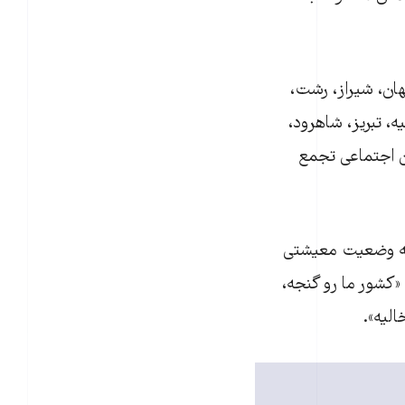
ان، شیراز، رشت،
ه، تبریز، شاهرود،
ین اجتماعی تجمع
 به وضعیت معیشتی
ند: «کشور ما رو گنجه،
الیه».