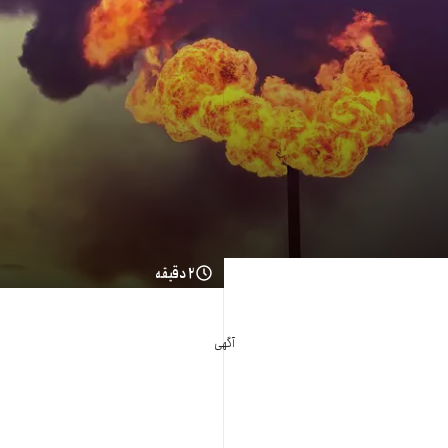
۲ دقیقه
آگهی