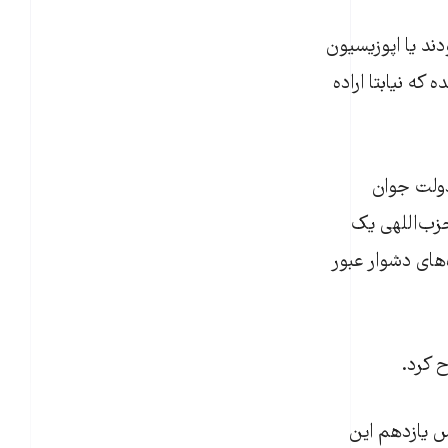
ند یا اپوزیسیون
که نیابتا اراده
شت ۹۹ گفت که به دنبال دولت جوان
زب‌اللهی یک
‌های دشوار عبور
س یازدهم این