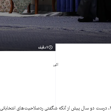
۷ دقیقه
آگهی