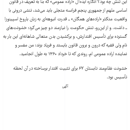
این تنش چه بود؟ انگاره ایده‌آل «اراده عمومی» که بنا به تعریف در قانون
اساسی ملهم از جمهوری پنجم فرانسه متجلی باید می‌شد، تنشی درونی با
واقعیت متکثر «اراده‌های همگان» ــ قدرت انبوهه‌ای به زبان باروخ اسپینوزا
ــ داشت. و از این‌رو، تنش حکومت را نیازمند دو چیز می‌کرد: خشونت‌های
گسترده برای تأسیس اقتدارش، و برکشیدن بدن متعالی شاهانه‌ای این بار به
نام ولی فقیه که درون و برون قانون بایستد و فریاد بزند: من مفسر و
نماینده اراده عمومی ام. روندی که تا خرداد ۱۳۶۰ به طول انجامید.
خشونت نظام‌مند تابستان ۶۷ برای تثبیت اقتدار برساخته در آن لحظه
تأسیس بود.
آگهی