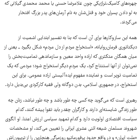
چهره‌های کامیک‌ـ‌تراژیکی چون غلامرضا حسنی یا محمد محمدی گیلانی که
به لو دادن پسران خود و قتل‌شان به نام آرمان‌های پدر بزرگ افتخار
می‌کردند.
همه این سازوکارها برای آن است که بنا به تفسیر ابتدایی اشمیت از
دیکتاتوری فرمان‌روایانه، «استخراج مردم از دل مردم» شکل بگیرد ــ یعنی از
میان همگان متکثری که اراده واحد معین و سازماندهی تمامیت‌بخش را
نمی‌توان از آنها استنتاج کرد، یک مردم دیگر استخراج شود؛ مردمی که یک
تمامیت توپر است و نماینده مفهوم ایده‌آلیستی اراده عمومی. برای این
استخراج، در جمهوری اسلامی، بدن دوگانه ولی فقیه کارکردی بی‌بدیل دارد.
رهبری است که می‌گوید چه کسی چه طور باشد و چه طور نباشد،‌ زنان چه
طور زندگی شایسته‌ای دارند و کارگران چقدر باید تقوا پیشه کنند،‌ کدام
سیاست اقتصادی اولویت دارد و کدام تمهید سیاسی ارزش اعتنا. او الگوی
شهروند مسلمان شیعه اثنی عشری ایرانی را تعیین می‌کند، او مشخصات
«ملت ایران» و در واقع حدود پرفورماتیو روزمرگی هنجارین را از تریبون‌اش