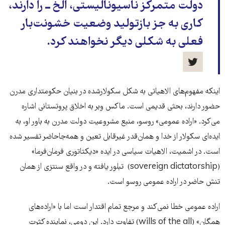
دولت متمرکز ناسیونالیستی، الخ ــ را دارند،
کاری به جز بازتولید وضعیت خشونت‌بار
فعلی به شکلی دیگر نخواهند کرد.
اینکه مفهوم‌های الاهیاتی به شکل سکولارشده در بنیان حکومتداری مدرن
حضور دارند، بحثی قدیمی است. ماکس وبر به اخلاق پروتستانی اشاره
می‌کرد. «اراده عمومی» روسو، منبع مشروعیت دولت مدرن به باور او، به
ایده‌ای سکولار از خدا و همان‌قدر غیرقابل تعین و همه‌جاحاضر تفسیر شده
است. در اشمیت، الاهیات سیاسی در ایده «دیکتاتوری فرمان‌فرما»
(sovereign dictatorship) تبلور یافته و در واقع سنتزی از همان
تنش حاضر در اراده عمومی روسو است.
اراده عمومی خطا نمی‌کند و مرجع تمام اقتدار است اما با «اراده‌های
همگان» (wills of the all) تفاوت دارد. این دومی، نماینده کثرت