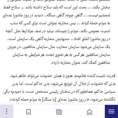
مختل بکند، ... بحث این است که باید سلاح داشته باشد ... سلاح فقط
شمشیر نیست، ... گاهی چوبه، گاهی سنگه... دیدید در روز عاشورا عده‌ای
به مردم حمله کردند ... پس محاربه عنوانی است برای کسی که سلب
امنیت عمومی بکند، مردم را بترساند، بیاید در صف عزادارها مثل آنچه
در روز عاشورا اتفاق افتاد... منتهایش محاربه گاهی یک سازمان است.
یک سازمان می‌شود سازمان محارب مثل سازمان منافقین. در جریان
سازمان منافقین هر کس به هر نحوی تحت هر شرایطی به سازمان
منافقین کمک کند، عنوان محاربه دارد».
قدرت تثبیت‌کننده نظام‌مند هنوز با همان خشونت می‌تواند ظاهر شود.
بدنی که خشونت از خلال آن توزیع می‌شود، بدن حاکم است. اما بدن
سیاسی حاکم، همانطور که در سخنان رئیسی مشخص است، با «مردم» یکی
انگاشته می‌شود: «در روز عاشورا عده‌ای [با سنگ] به مردم حمله کردند».
هرست
تنظیمات
صفحه نخست
اخبار
نشان‌گذاشته‌ها
وضعیت فعلی و نقش رئیسی