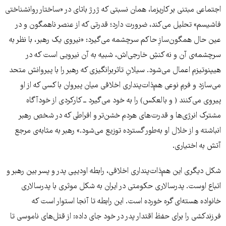
اجتماعی مبتنی بر کاریزما، همان نسبتی که ژرژ باتای در «ساختار روانشناختی
فاشیسم» تحلیل می‌کند، ضرورت دارد؛ قدرتی که از عنصر ناهمگون و در
عین حال همگون‌سازِ حاکم سرچشمه می‌گیرد: «نیروی یک رهبر، با نظر به
سرچشمه‌ی آن و نه کنشِ خارجی‌اش، شبیه به آن نیرویی است که در
هیپنوتیزم اعمال می‌شود. سیلانِ تاثربرانگیزی که رهبر را با پیروانش متحد
می‌سازد و فرمِ نوعی هم‌ذات‌پنداری اخلاقی میان پیروان با کسی که از او
پیروی می‌کنند ( و بالعکس) را به خود می‌گیرد ــ کارکردی از خودآگاه
مشترک انرژی‌ها و قدرت‌های هردم خشن‌تر و افراطی که در شخصِ رهبر
انباشته و از خلال او به‌طور گسترده توزیع می‌شود.» رهبر به مثابه‌ی مرجع
آتش به اختیاری.
شکل دیگری این هم‌ذات‌پنداری اخلاقی، رابطه اودیپی پدر و پسر بین رهبر و
اتباع اوست. پدرسالاری حکومتی در ایران به شکل موثری با پدرسالاری
خانواده هسته‌ای گره خورده است. این رابطه تا آنجا استوار است که
فرزندکشی را برای حفظ اقتدار پدر در خود جای داده: از قتل‌های ناموسی تا