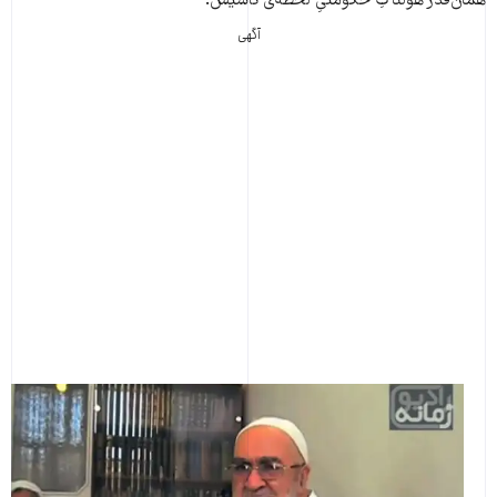
همان‌قدر هولناکِ حکومتیِ لحظه‌ی تأسیس.
آگهی