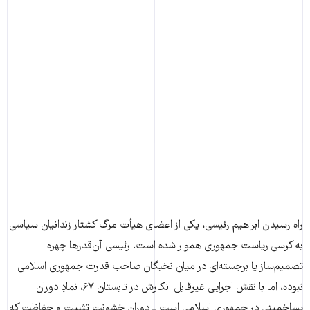
راه رسیدن ابراهیم رئیسی، یکی از اعضای هیأت مرگ کشتار زندانیان سیاسی
به کرسی ریاست جمهوری هموار شده است. رئیسی آن‌قدرها چهره
تصمیم‌ساز یا برجسته‌ای در میان نخبگان صاحب قدرت جمهوری اسلامی
نبوده، اما با نقش اجرایی غیرقابل انکارش در تابستان ۶۷، نمادِ دوران
پساخمینی در جمهوری اسلامی است ــ دوران خشونت تثبیت و حفاظت که