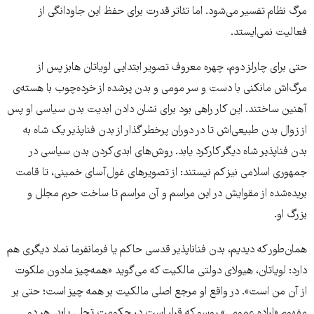
مرگ نظام تفسیر می‌شود. اما تئاتر قدرت برای حفظ این جاودانگی از
فعالیت نمی‌ایستد.
حتی برای چارلز دوم، چهره معروف تصویر ابتدایی لویاتان هابز پس از
مرگ‌اش مانکنی با دست و سر مومی و بدن پرشده از خرده‌چوب با هسته‌ی
آهنین ساختند. این کار راهی بود برای نشان دادن ابدیت بدن سیاسی او پس
از زوال بدن طبیعی‌اش تا در دوران پرخطر گذار از بدن فناپذیر یک شاه به
بدن فناپذیر شاه دیگر کارکرد یابد. روش‌های ابدی‌کردن بدن سیاسی در
جمهوری اسلامی نیز کم نیستند: از تصویرهای غول‌آسای خمینی، تا قامت
بریده‌شده از مقوایش در این مراسم و آن مراسم تا ساخت حرم‌ مجلل و
بزرگ او.
همان‌طور که دیدیم، بدن فناناپذیر قدسی حاکم یا فرمانفرما نماد دیگری هم
دارد: لویاتان، هیولای دولتی مالکیت که می‌گوید «همه‌چیز مادون ملکوت
از آن من است». در واقع او مرجع اصلی مالکیت بر همه چیز است؛ حتی بر
مفهوم «اراده عمومی» روسو که قرار است در حکومت تجلی یابد. هر دو