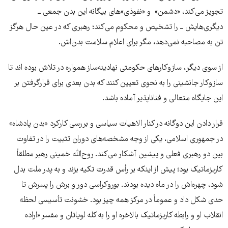
تجویز می‌کند، «دشمن» و «نفوذی»‌های بیگانه این بدن جمعی ــ
دیگری‌هایش ــ را‌ تشخیص و محکوم می‌کند؛ رهبری که در عین حال هرگز
تن به مصاحبه نمی‌دهد، مگر برای اعلام سلامت بدن‌اش.
از سوی دیگر، سازوکارهای حکومتی نهادینه‌ساز همواره در تلاش بوده اند تا
سازوکار جانشینی را به نحوی تعیین کنند که بدن بعدی برای قرارگرفتن بر
این جایگاه متعالی و فناناپذیر آماده باشد.
قرار دادن این دوگانه در کنار الاهیات سیاسی و بررسی کارکرد «بدن پادشاه»
در جمهوری اسلامی، یکی از وجه مشخصه‌های دوران تثبیت را در تفاوت
بین دو رهبری فعلی و پیشین آشکار می‌کند. روح‌الله خمینی رهبر مطلقاً
کاریزماتیک بود؛ پیش از اینکه بر رأس قدرت تکیه بزند و به پدر ملت بدل
شود، چهره‌اش را در ماه دیده بودند. بوروکراسی دور و برش را پسرش تا
حدی شکل داد و عموماً در مرکز همه چیز بود. خشونت تأسیسی لحظه
انقلاب او و رابطه کاریزماتیک بالاخره او را به کله لویاتان و مفسر «اراده