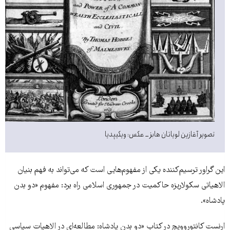
تصویر آغازین لویاتان هابز ــ عکس: ویکیپدیا
این گراور ترسیم‌کننده یکی از مفهوم‌هایی است که می‌تواند به فهم بنیان
الاهیاتی سکولاریزه حاکمیت در جمهوری اسلامی راه برد: مفهوم «دو بدن
پادشاه».
ارنست کانتوروویچ در کتاب «دو بدن پادشاه: مطالعه‌ای در الاهیات سیاسی