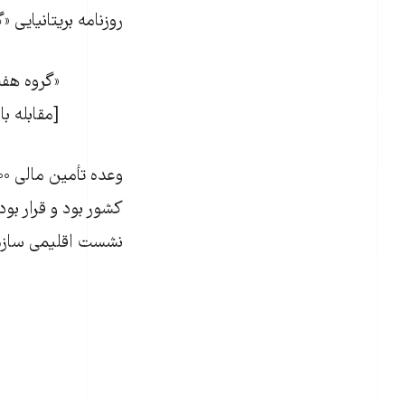
روزنامه بریتانیایی 
[مقابله ب
نشست اقلیمی سازما