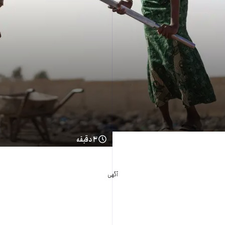
۳ دقیقه
آگهی