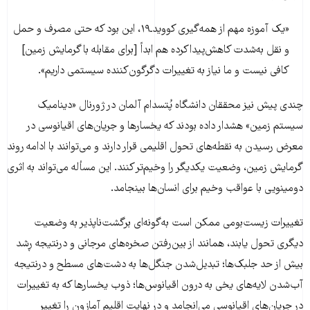
«یک آموزه مهم از همه‌گیری کووید‌ـ‍۱۹، این بود که حتی مصرف و حمل
و نقل به‌شدت کاهش‌پیداکرده هم ابداً [برای مقابله با گرمایش زمین]
کافی نیست و ما نیاز به تغییرات دگرگون‌کننده سیستمی داریم».
چندی پیش نیز محققان دانشگاه پُتسدام آلمان در ژورنال «دینامیک
سیستم زمین» هشدار داده بودند که یخسارها و جریان‌های اقیانوسی در
معرض رسیدن به نقطه‌های تحول اقلیمی قرار دارند و می‌توانند با ادامه روند
گرمایش زمین، وضعیت یکدیگر را وخیم‌تر کنند. این مسأله می‌تواند به اثری
دومینویی با عواقب وخیم برای انسان‌ها بینجامد.
تغییرات زیست‌بومی ممکن است بەگونەای برگشت‌ناپذیر بە وضعیت
دیگری تحول یابند، همانند از بین‌رفتن صخرەهای مرجانی و درنتیجە ڕشد
بیش از حد جلبک‌ها؛ تبدیل‌شدن جنگل‌ها بە دشت‌های مسطح و درنتیجە
آب‌شدن لایەهای یخی بە درون اقیانوس‌ها؛ ذوب یخسارها که به تغییرات
در جریان‌های اقیانوسی می‌انجامد و در نهایت اقلیم آمازون را تغییر