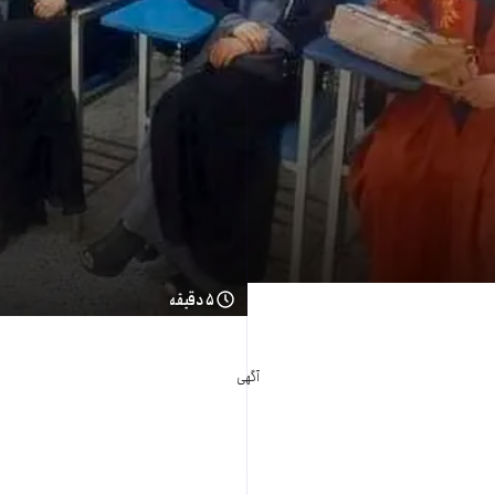
۵ دقیقه
آگهی