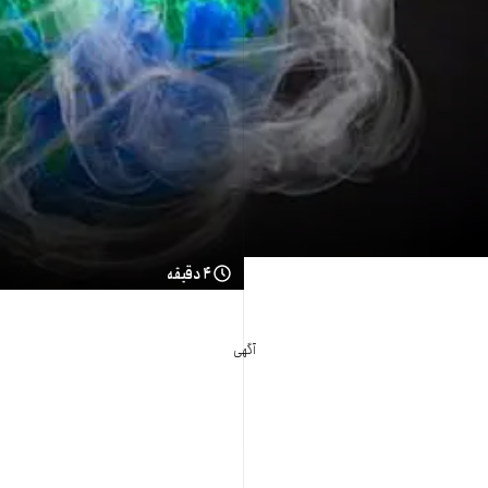
۴ دقیقه
آگهی