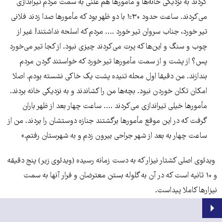
کردند به نزدیکی خانه‌ها و مأمورها هم علنی به سمت مردم تیراندازی
می‌کردند. ساعت حدود ۱:۳۰ با دو ظهر بود که مأمورها صدا زدند فلانی
تیر خورد، جناب سروان تیر خورد .… مردم که اسلحه نداشتند! غیر از
چوب و سنگ و این‌ها که پرت می‌کردند چیزی نبود. از کجا تیر می‌خورد
پس؟ از پشت و از سمت مأمورها تیر خورد که خواستند گردن مردم
بندازند. من دقیقا اول محله تنیده پشت یک خاکی نشسته بودم. اصلا
امکان تکان خوردن نبود. بچه‌ها من را کشاندند و به نزدیکی خانه بردند.
مأمورها خیلی تیراندازی می‌کردند .… ساعت چهار بعد از ظهر باران
گرفت که در این موقع مأمورها برگشتند جنازه دوستشان را بردند. من از
ساعت چهار به بعد از شهر جراحی بیرون زدم و به شهرستان رفتم.»
ویدئوی اصلی کشتار نیزار که به دست زمانه رسیده (ویدئوی زیر) پنج دقیقه
و ۱۰ ثانیه است که در آن به گلوله بستن معترضان و فرار آنها به سمت
نیزارها کاملا پیداست.