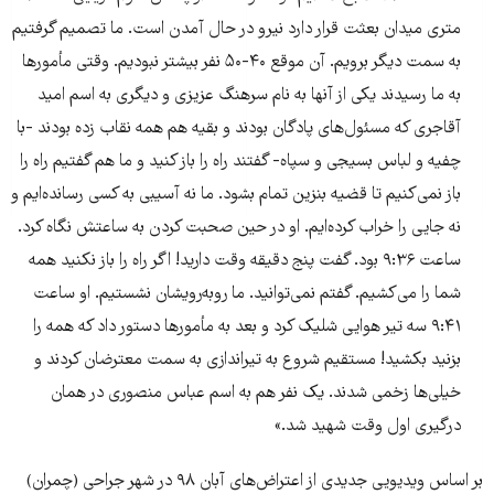
متری میدان بعثت قرار دارد نیرو در حال آمدن است. ما تصمیم گرفتیم
به سمت دیگر برویم. آن موقع ۴۰-۵۰ نفر بیشتر نبودیم. وقتی مأمورها
به ما رسیدند یکی از آنها به نام سرهنگ عزیزی و دیگری به اسم امید
آقاجری که مسئول‌های پادگان بودند و بقیه هم همه نقاب زده بودند -با
چفیه و لباس بسیجی و سپاه- گفتند راه را باز کنید و ما هم گفتیم راه را
باز نمی‌کنیم تا قضیه بنزین تمام بشود. ما نه آسیبی به کسی رسانده‌ایم و
نه جایی را خراب کرده‌ایم. او در حین صحبت کردن به ساعتش نگاه کرد.
ساعت ۹:۳۶ بود. گفت پنج دقیقه وقت دارید! اگر راه را باز نکنید همه
شما را می‌کشیم. گفتم نمی‌توانید. ما روبه‌رویشان نشستیم. او ساعت
۹:۴۱ سه تیر هوایی شلیک کرد و بعد به مأمورها دستور داد که همه را
بزنید بکشید! مستقیم شروع به تیراندازی به سمت معترضان کردند و
خیلی‌ها زخمی شدند. یک نفر هم به اسم عباس منصوری در همان
درگیری اول وقت شهید شد.»
بر اساس ویدیویی جدیدی از اعتراض‌های آبان ۹۸ در شهر جراحی (چمران)