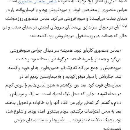
شاهد عینی زمانه از افراد نزدیک به خانواده
عباس رحمانی منصوری
است.
عباس منصوری از معترضان نبود. او میوه‌فروش بود و با نیسان‌وانت بار در
میدان بعثت می‌ایستاد و میوه فروشی می‌کرد. عباس منصوری روز دوشنبه
۲۷ آبان در جریان تیراندازی‌ بی‌محابای نیروهای امنیتی در میدان بعثت و در
حالی که همانند هر روز مشغول میوه‌فروشی بود، کشته شد:
«عباس منصوری کاره‌ای نبود. همیشه سر میدان جراحی میوه‌فروشی
می‌کرد و همه او را می‌شناختند. در گوشه‌ای ایستاده بود و داشت
میوه‌هایش را جمع می‌کرد که یک تیر همین‌طوری به او خورد و کشته
شد. جنازه‌اش را سوار موتور کردیم و به بیمارستان بردیم اما در
بیمارستان فوت کرد. بعد من برگشتم به شهر، لباس‌هایم را عوض کردم،
در محله
تنیده
-جایی که محل ترک اعتیاد است- مدارک و موبایلم را
دادم و گفتم اگر اتفاقی برای من افتاد آنها را به خانواده‌ام تحویل بدهند.
بعد به محل اعتراضات برگشتم. مردم بیشتری آمده بودند و شلوغ شده
بود. نزدیک ۷۰۰-۸۰۰ نفر بودند .... مأمورها را سمت میدان جراحی
فرستادند.»