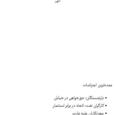
آگهی
عمده‌ترین اعتراضات
• بازنشستگان: حق‌خواهی در خیابان
• کارگران نفت: اتحاد در برابر استثمار
• معدنکاران علیه غارت