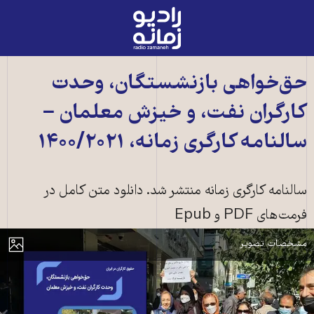
رادیو
زمانه
-
به
حق‌خواهی بازنشستگان، وحدت
صفحه
کارگران نفت، و خیزش معلمان −
اصلی
سالنامه کارگری زمانه، ۱۴۰۰/۲۰۲۱
سالنامه کارگری زمانه، شماره ۴ − زمینه: سه شنبه ۴ آبان ۱۴۰۰، تجمع اعتراضی
سالنامه کارگری زمانه منتشر شد. دانلود متن کامل در
بازنشستگان و مستمری بگیران صندوق بازنشستگی فولاد مقابل ساختمان صندوق
فرمت‌های PDF و Epub
مرکزی فولاد در تهران
مایش
مشخصات تصویر