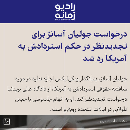
رادیو
زمانه
-
به
درخواست جولیان آسانژ برای
صفحه
تجدیدنظر در حکم استردادش به
اصلی
آمریکا رد شد
جولیان آسانژ، بنیانگذار ویکی‌لیکس اجازه ندارد در مورد
مناقشه حقوقی استردادش به آمریکا، از دادگاه عالی بریتانیا
درخواست تجدیدنظر کند. او به اتهام جاسوسی با حبس
طولانی در ایالات متحده روبه‌رو است.
جولیان آسانژ، بنیانگذار ویکی‌لیکس ـ عکس از خبرگزاری فرانسه
مایش
مشخصات تصویر