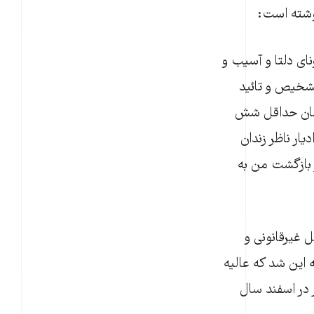
نوشته است:
 از ابتلا به کرونای دلتا و آسیب و
 تشخیص و تائید
شان حداقل شش
ار ناظر زندان
 بازگشت من به
 زندان و به شکل غیرقانونی و
 این شد که عالیه
ر در اسفند سال