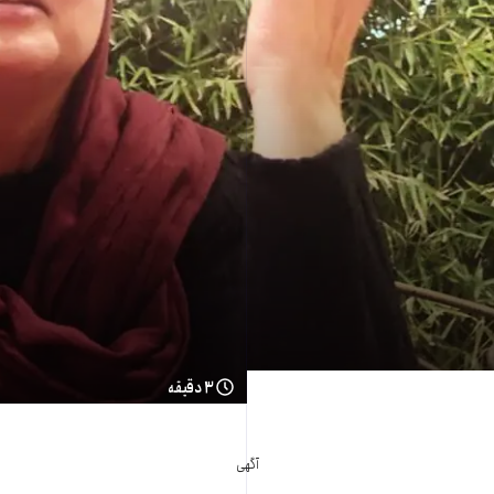
۳ دقیقه
آگهی