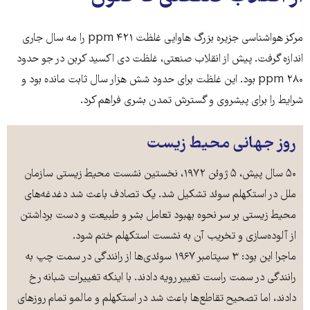
مرکز هواشناسی جزیره بزرگ هاوایی غلظت ۴۲۱ ppm را مه سال جاری
اندازه گرفت. پیش از انقلاب صنعتی، غلظت دی اکسید کربن در جو حدود
۲۸۰ ppm بود. این غلظت برای حدود شش هزار سال ثابت مانده بود و
شرایط را برای پیشروی و گسترش تمدن بشری فراهم کرد.
روز جهانی محیط زیست
۵۰ سال پیش، ۵ ژوئن ۱۹۷۲، نخستین نشست محیط زیستی سازمان
ملل در استکهلم سوئد تشکیل شد. یک تصادف باعث شد دغدغه‌های
محیط زیستی بر سر نحوه بهبود تعامل بشر و طبیعت و دست برداشتن
از آلوده‌سازی و تخریب آن به نشست استکهلم ختم شود.
ماجرا این بود: ۳ سپتامبر ۱۹۶۷ سوئدی‌ها از رانندگی در سمت چپ به
رانندگی در سمت راست تغییر رویه دادند. با اینکه تغییرات شبانه رخ
دادند، اما تصحیح تقاطع‌ها باعث شد در استکهلم و مالمو تمام روزهای