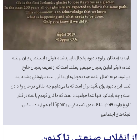
نامه به آیندگان بر لوح یادبود یخچال ناپدیدشده «اوکی» ایسلند. روی آن نوشته
شده:‌ «اوکی اولین یخچال طبیعی ایسلند است که از تعریف یخچال خارج
می‌شود. در ۲۰۰ سال آینده همه یخچال‌های ما قرار است سرنوشتی مشابه پیدا
کنند. این یادبود برای تأکید بر آن است که ما می‌دانیم چه اتفاقی در حال رخ دادن
است و چه باید کرد. تنها شما خواهید دانست که ما کاری کردیم یا نه.» در کنار
تاریخ «اوت ۲۰۱۹»، غلظت دی اکسید کربن «415ppm» هم آمده ــ عکس:
شبکه‌های اجتماعی
از انقلاب صنعتی تا کنون