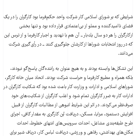
شرایطی که بر شورای اسلامی كار شرکت واحد حکم‌فرما بود کارگران را در یک
فضای ناامیدکننده و مملو از بی‌اعتمادی قرار داده بود و تنها بخشی
ازكارگران را هر دو سال يك‌بار ــ آن‌ هم با تهدید و اجبار کارفرما و از ترس این
که در روز انتخابات شوراها از کارشان جلوگیری کنند ــ در رأی‌گیری شرکت
می‌دانند.
این تشکل‌ها وابسته بودند و به هيچ عنوان به راننده‌گان پاسخ‌گو نبودند،
بلکه همراه و مطیع كارفرما و حراست شرکت بودند. اتحاد میان خانه‌ كارگر،
شوراهای اسلامی و ادارات و وزارت كار باعث شده بود که شكايت كارگران در
ادارات كار به ضرر كارگران تمام شود و اغلب كارگران از شكايت‌‌های خود
صرف‌نظر می‌كردند. در اثر این شرایط انبوهی از مطالبات کارگران از قبیل
افزایش دستمزد، مزایا، مسکن، دریافت بُن کارگری به مقدار کافی، اجرای
طرح طبقه‌بندی مشاغل، احداث سرویس‌های انتهای خطوط، احداث
مکان‌های بهداشتی، رفاهی و ورزشی، دریافت لباس کار، دریاف شیر برای