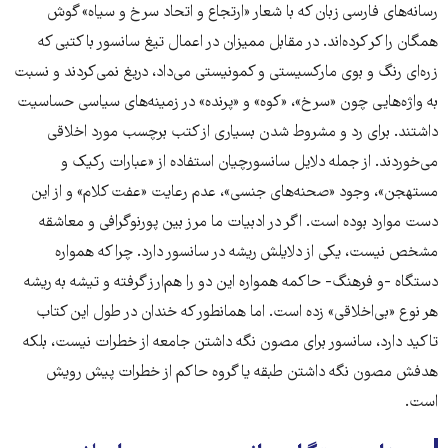
رسانه‌های فارسی زبان که با شعار «ارتجاع و اتحاد سرخ و سیاه» گوش
همگان را کر کرده‌اند. در مقابل ممیزان در اعمال تیغ سانسور با کتبی که
زره‌ای رنگ و بوی مارکسیستی و کمونیستی می‌داد، دریغ‌ نمی‌کردند و نسبت
به واژه‌هایی چون «سرخ»، «کوه» و «پرنده» در زمینه‌های سیاسی حساسیت
داشتند. برای رد و مشروط شدن بسیاری از کتب برچسب مورد اخلاقی
می‌خوردند. از جمله دلایل سانسورچیان استفاده از «عبارات رکیک و
مستهجن»، وجود «صحنه‌های جنسی»، عدم رعایت «عفت کلام» و از این
دست موارد بوده است. اگر در ادبیات ما مرز بین پورنوگرافی و معاشقه
مشخص نیست، یکی از دلایلش ریشه در سانسور دارد. چرا که همواره
دستگاه -و فرهنگ- حاکمه همواره این دو را هم‌ارز گرفته و تیشه به ریشه
هر نوع «بی‌اخلاقی» زده است. اما همانطور که خندان در طول این کتاب
تاکید دارد، سانسور برای مصون نگه داشتن جامعه از خطرات نیست، بلکه
هدفش مصون نگه داشتن طبقه یا گروه حاکم از خطرات پیش رویش
است.