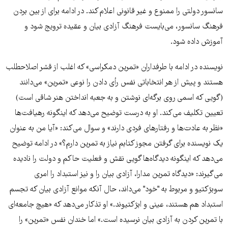
سانسور دولتی را ممنوع و غیر قانونی اعلام کند. در ادامه برای از بین بردن
فرهنگ سانسور، می‌بایست فرهنگ آزادی بیان و عقیده ترویج شود و
آموزش داده شود.
نویسنده در ادامه با طرفداران «تمرین دمکراسی» که اغلب از قشر اصلاحطلب
هستند و پیش از هر انتخاباتی نفس رأی دادن را نوعی «تمرین» می‌دانند
(گویی که اسمی روی برگه‌ای نوشتن و به جعبه انداختن هنر شاقی است)
تعیین تکلیف می‌کند. او به درست توضیح می‌دهد که اینگونه رهیافت‌ها
«نظر به عادت‌ها و رفتارهای فردی دارند» و سوال می‌کند: «آیا من به عنوان
یک نویسنده برای گرفتن مجوز کتابم نیاز به تمرین دارم؟» در ادامه توضیح
می‌دهد که اینگونه دیدگاه‌ها گویی نقش و فعلیت حاکم و دولت را نادیده
می‌گیرند: «دیدگاه تمرین مدارا، آزادی بیان را و نیز استبداد را امری
سوبژکتیو‌ و مربوط به "خود" می‌داند، حال آنکه موانع آزادی بیان که تجسم
استبداد هم هستند، عینی و ابژکتیوند.» او تذکار می‌دهد که «هیچ جامعه‌ای
با تمرین کردن به آزادی بیان نرسیده است.» اما خندان نفس «تمرین» را