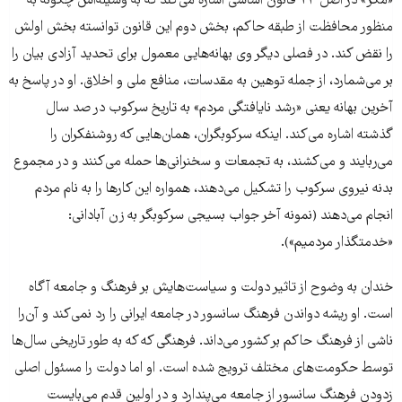
«مگر» در اصل ۲۴ قانون اساسی اشاره می‌کند که به وسیله‌اش چگونه به
منظور محافظت از طبقه حاکم، بخش دوم این قانون توانسته بخش اولش
را نقض کند. در فصلی دیگر وی بهانه‌هایی معمول برای تحدید آزادی بیان را
بر ‌می‌شمارد، از جمله توهین به مقدسات، منافع ملی و اخلاق. او در پاسخ به
آخرین بهانه یعنی «رشد نایافتگی مردم» به تاریخ سرکوب در صد سال
گذشته اشاره می‌کند. اینکه سرکوبگران، همان‌هایی که روشنفکران را
می‌ربایند و می‌کشند، به تجمعات و سخنرانی‌ها حمله می‌کنند و در مجموع
بدنه نیروی سرکوب را تشکیل می‌دهند، همواره این کارها را به نام‌ مردم
انجام می‌دهند (نمونه آخر جواب بسیجی سرکوبگر به زن آبادانی:
«خدمتگذار مردمیم»).
خندان به وضوح از تاثیر دولت و سیاست‌هایش بر فرهنگ و جامعه آگاه
است. او ریشه دواندن فرهنگ سانسور در جامعه ایرانی را رد نمی‌کند و آن‌را
ناشی از فرهنگ حاکم بر کشور می‌داند. فرهنگی که که به طور تاریخی سال‌ها
توسط حکومت‌های مختلف ترویج شده است. او اما دولت را مسئول اصلی
زدودن فرهنگ سانسور از جامعه می‌پندارد و در اولین قدم می‌بایست