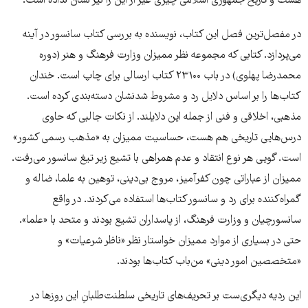
هست و تاریخ جمهوری اسلامی چیزی غیر از این را نیز نشان نداده است.
در مفصل‌ترین فصل این کتاب، نویسنده به بررسی کتاب سانسور در آینه
می‌پردازد. کتابی که مجموعه نظر ممیزان وزارت فرهنگ و هنر (دوره
محمدرضا پهلوی) در باب ۲۳۱۰۰ کتاب ارسالی برای چاپ است. خندان
کتاب‌ها را بر اساس دلایل رد و مشروط شدنشان دسته‌بندی کرده است.
مذهبی، اخلاقی و فنی از جمله این دلایلند. از نکات جالبی که حاوی
درس‌هایی تاریخی هم هست، حساسیت ممیزان به «مذهب رسمی کشور»
است. گویی هر نوع انتقاد و عدم همراهی با تشیع زیر تیغ سانسور می‌رفت.
ممیزان از عباراتی چون کفرآمیز، مروج بی‌دینی، توهین به علما، ضاله و
گمراه‌کننده برای رد و سانسور کتاب‌ها استفاده می‌کردند. در واقع
سانسورچیان و وزارت فرهنگ، از پاسداران تشیع بودند و متحد با «علما».
حتی در بسیاری از موارد ممیزان خواستار نظر «ناظر شرعیات» و
«متخصصین امور دینی» من‌باب کتاب‌ها بودند.
این ردیه دیگری‌ست بر تحریف‌های تاریخی سلطنت‌طلبانِ این روز‌ها در