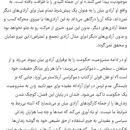
موجودیت پیدا نمی‌کنند.» او آن جمله کلیدی را با ظرافت بافته است. به
واقع او آزادی بیان را به عنوان یک پیش‌شرط تمام عیار برای آزادی‌های دیگر
نمی‌داند، بلکه آن‌را درگاهی می‌داند به این آزادی‌ها؛ یا نیروی محرکه کسب و
حفظ آزادی‌های دیگر. بدون این نیرو‌، خبری از حرکت رو به جلو نخواهد بود
و بدون آزادی‌های دیگر (برای مثال آزادی تجمع و اعتراض) این نیرو نمایان
و محقق نمی‌گردد.
او در ادامه مشروعیت حکومت را به برقراری آزادی بیان پیوند می‌زند و از
مبلغان ــ سطحی ــ دموکراسی می‌پرسد: «آیا هر رای بیانگر حقیقت خود
است؟» او نقل قولی از کتاب دموکراسی آربلاستر می‌آورد، جایی که بر
بایستگی عدم ترس در ابراز آزادانه عقیده برای مهر تایید زدن به مشروعیت
یک حکومت تاکید می‌شود. خندان در پایان این فصل، کوچک شدن
زندان‌ها را از جمله کارکردهای آزادی بیان بر می‌شمارد که البته بی‌ربط به
شرایط ما نیست. او یادآوری می‌کند که صدها و چه بسا هزاران زندانی
سیاسی و‌ عقیدتی به جرم‌ استفاده از حق طبیعی خود به گوشه‌ زندان‌ها
افکنده شده‌اند، در حالی که هزینه زندانی کردن آن‌ها می‌توانست خرج امور‌