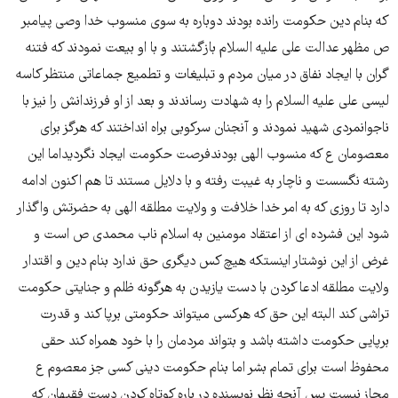
که بنام دین حکومت رانده بودند دوباره به سوی منسوب خدا وصی پیامبر
ص مظهر عدالت علی علیه السلام بازگشتند و با او بیعت نمودند که فتنه
گران با ایجاد نفاق در میان مردم و تبلیغات و تطمیع جماعاتی منتظر کاسه
لیسی علی علیه السلام را به شهادت رساندند و بعد از او فرزندانش را نیز با
ناجوانمردی شهید نمودند و آنجنان سرکوبی براه انداختند که هرگز برای
معصومان ع که منسوب الهی بودندفرصت حکومت ایجاد نگردیداما این
رشته نگسست و ناچار به غیبت رفته و با دلایل مستند تا هم اکنون ادامه
دارد تا روزی که به امر خدا خلافت و ولایت مطلقه الهی به حضرتش واگذار
شود این فشرده ای از اعتقاد مومنین به اسلام ناب محمدی ص است و
غرض از این نوشتار اینستکه هیچ کس دیگری حق ندارد بنام دین و اقتدار
ولایت مطلقه ادعا کردن با دست یازیدن به هرگونه ظلم و جنایتی حکومت
تراشی کند البته این حق که هرکسی میتواند حکومتی برپا کند و قدرت
برپایی حکومت داشته باشد و بتواند مردمان را با خود همراه کند حقی
محفوظ است برای تمام بشر اما بنام حکومت دینی کسی جز معصوم ع
مجاز نیست پس آنچه نظر نویسنده در باره کوتاه کردن دست فقیهان که