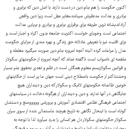
اکنون حکومت را هم بنام دین در دست دارند با اصل دین که برابری و
برادری و عدالت مدنظرش میباشدمغایر عقل است زیرا دین واقعی
آزاداندیشانه ترین طریقه برای برقراری برابری و برادری و برپایی عدالت
اجتماعی است وجویای خواست اکثریت جامعه بدون اکراه و اجبار است و
برای اقلیت نیز با تعریفی عادلانه حق زندگی و بهره مندی از مزایای حکومت
عدل را مراعات کرده البته آنچه امروزه بنام دین صورت میگیرد مغلطه و
ملغمه ای ناصواب است ناگفته نماند که آنچه امروزه از حکومتهای سکولار
و قوانین سکولاریسم معلوم همگان است در ظلم و تعدی بحقوق بشر بسیار
وحشتناکتر از حکومت باصطلاح دینی است جهان ما پر است از حکایتهای
خونین ظالمانه حکومتهای لائیک و سکولار که دین و دینداران هیچ
جایگاهی در آنها ندارند و دین و دینداران از هرگونه دخالت در سیاستهای
اجتماعی فرهنگی نظامی اقتصادی آموزش و پرورشی ووووومنع و دستشان
کوتاه است با اینحال نگاهی به تاریخ هرچند ماستمالی شده از سوی سران
سکولار حکومتهای سکولار دل هر انسانی را بدرد میآورد لذا با توجه به
روحیات متفاوت انسانها و تاریخ و تمدنشان و آداب و رسوم و فرهنگ