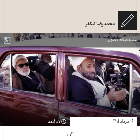
سه تفنگدار − صحنه‌ای از زیِ طلبگی در عصر حکومت ولایی - قم، ۱۳۶۷، عکس از
محمدرضا نیکفر
AFP
مایش
مشخصات تصویر
۲۶ مرداد ۱۴۰۱
۷ دقیقه
آگهی