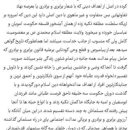
کرده در اصل از اهداف دینی که با شعار برابری و برادری پا بعرصه نهاد
تفاوتهایی بس متفاوت و غیر ماهوی با دین اصلی دارد این دین که امروزه بر
اریکه سلطنت مطلقه تکیه زده از همان آبشخور فلسفه حکومت امویان و
عباسیان خورده و میخورد ولایت مطلقه اسلام محمدی ص بر معصومیت
کامل ولی که منسوب از جانب خداست میباشد اما همانطورکه تاریخ گواهی
میدهد بعداز پیامبرص و قطع وحی کودتایی برعلیه قانون برابری و برادری که
حامل پیام عدالت همه جانبه در تمام شئون زندگی بشر میباشد صورت
گرفت تا آنجاکه وصی و جانشین پیامبر ص را خانه نشین کردند و با تاویل و
تفسیر دلخواه قدرت طلبانه خود آنهم از سوی نابکارترین و احمق ترین و
جنایتکارترین افراد از اهداف عدالتخواهانه دین اسلام دور گردیدند و با
گذشت دوران حکومت سه خلیفه ناحق فرصت طلبانی مانند فرزندان
ابوسفیان و امیه به جایگاه حاکمان تکیه زدند و با انواع حیله ها تا آنجا
پیش رفتندکه مسلمانان به چند دسته تقسیم شدند در این میان آنانکه با
آرزوی برابری و برادری و برپائی عدالت اجتماعی پای در راه مسلمانی گذاشته
بودند با همراهی مردمانی که در دوران خلفای سه گانه ستمهای قدرتمندانی