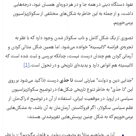
نفوذ دستگاه دینی در همه جا و در هر دوره‌ای همسان نبود، درجه‌هایی
داشت، و از جمله به این خاطر به شکل‌های مختلفی از سکولاریزاسیون
برمی‌خوریم.
تصوری از یک شکل کامل و ناب سکولار شدن وجود دارد که با نظر به
تجربه‌ی فرانسه "لائیسیته" خوانده می‌شود. اما همین شکل مثالی کردن و
آرمانی کردن هم چندان درست نیست، چنانکه بررسی و ثبت شده است که
لائیسیته هم انواعی دارد و پدیده‌ای تاریخی و در تحول است.
[1]
"جدایی دین و دولت" عبارتی است
تا حدّی
درست (تأکید می‌شود بر روی
این "تا حدّی" به خاطر تنوع تاریخی شکل‌ها) در توضیح سکولاریزاسیون
سیاسی در اروپا. در موقعیت ایرانی، استفاده از آن در توضیح ادراکِ‌مان از
نظم سیاسی سکولار، اگر فروکاستن آرمانِ‌مان به آن باشد، به مشکل‌هایی
برمی‌خوریم که به شکل چنین پرسش‌هایی تقریرشدنی هستند:
آیا می‌خواهیم مثلاً به وضعیت پهلوی و قاجار برگردیم؟ − با نظر