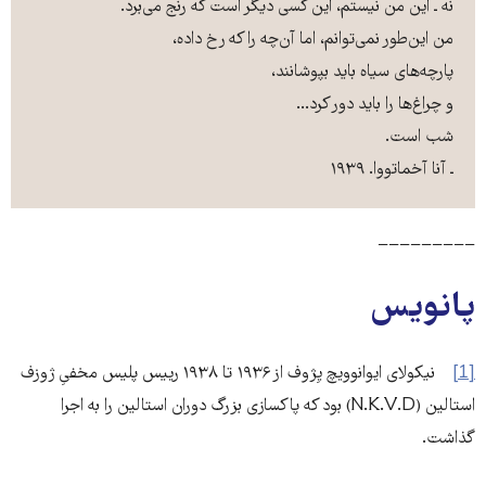
نه ـ این من نیستم، این کسی دیگر است که رنج می‌برد.
من این‌طور نمی‌توانم، اما آن‌چه را که رخ داده،
پارچه‌‌های سیاه باید بپوشانند،
و چرا‌غ‌ها را باید دور کرد...
شب است.
ـ آنا آخماتووا. ۱۹۳۹
−−−−−−−−−
پانویس
[1]
نیکولای ایوانوویچ یِژوف از ۱۹۳۶ تا ۱۹۳۸ رییس پلیس مخفیِ ژوزف
استالین (N.K.V.D) بود که پاکسازی بزرگ دوران استالین را به اجرا
گذاشت.