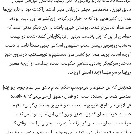
کرمانشاه به‌دست پدر و برادرش به قتل رسید. یک‌سال قبل‌اش شهردار
سابق تهران ـ محمدعلی نجفی ـ زن‌اش میترا استاد را کشته بود. و تازه این‌ها
همه زن‌کشی‌هایی بود که به اخبار درز کردند. زن‌کشی‌ها اول ناپیدا بودند،
بعد مدام نمایان‌تر شدند، پوشش خبری یافتند و الان دیگر مدتی است که
خواندن از این که زنی به‌دست مردی از نزدیکان‌اش کشته شده، در لیست
وحشتِ روزمره‌ی زیستن تحتِ جمهوری اسلامی جایی نسبتاً ثابت به دست
آورده است. این‌ها همه جز کشتن‌های مستقیم و غیرمستقیم در درون خودِ
ساختار سرکوبگر ارشادی‌‌ـ‌اسلامیِ حکومت است، جداست از آن‌چه همین
روزها بر سرِ مهسا (ژینا) امینی آوردند.
همزمان که این خطوط را می‌نویسم، حکم اعدام بالای سرِ الهام چوبدار و زهرا
صدیقی همدانی ایستاده است: دو فعال حقوق ال‌جی‌بی‌تی‌ که به «افساد
فی‌الارض» از طریق «ترویج مسیحیت» و «ترویج همجنس‌گرایی» متهم
شده‌اند. در جامعه‌ای که زن‌ستیزی و زن‌کشی این‌اندازه غوغا می‌کند،
موقعیت اعضای جامعه‌ی کوییرقطعاً به‌مراتب بحرانی‌تر است. وقتی که
نه‌فقط ساختار حقوقی‌ در ستیز و نفی وجودی اقلیت‌های جنسی و جنسیتی