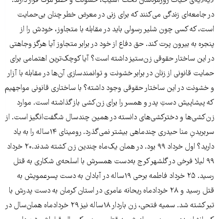
لایه‌لایه‌ی حیات روزمره‌شان تحت آسیب، خشونت و خطر مرگ قرار دارند.
در جامعه‌ای زندگی می‌کنند که برای زنی در معرض خطر چنان بی‌حمایت
است، که کسی چون شلیر رسولی باید در مقابله با متجاوز، خودش را از
پنجره به بیرون پرت کند. حق دفاع از خود در برابر متجاوز آیا هرگز وجاهتی
در این ساختار حقوقی زن‌ستیز داشته است؟ آیا کوچک‌ترین اهتمامی برای
حمایت قانونی از زنان در برابر خشونت و توانمندسازی آن‌ها در مقابله با آزار
و خشونت در این ساختار حقوقی وجود داشته؟ با ساختاری قانونی مواجهیم
که پیشاپیش دستِ پدر و همسر را برای زن‌کشی باز گذاشته است. موارد
زن‌کشی‌ها و دخترکشی‌های دانسته در همین چندسال شگفت‌انگیز است. از
سربریدنِ منا حیدری چندماهی بیشتر نمی‌گذرد. رومینای ۱۴ساله را به یاد
دارید؟ اول خرداد ۹۹ بود. در همان یک‌ماه چندین زن کشته شدند.۲۰ خرداد
۹۹ لیلا فرخی در گلشهر کرج به‌دست همسرش با اسلحه‌ی شکاری به قتل
رسید. ۲۵ خرداد فاطمه برحی ۱۹ساله در آبادان به دست پسرعمویش به
قتل رسید و ۲۸ خردادماه ریحانه عامری در استان کرمان به دست پدرش با
تبر کشته شد. سمیه فتحی، زن باردار ۱۸ساله نیز ۲۹ خردادماه همان‌سال در