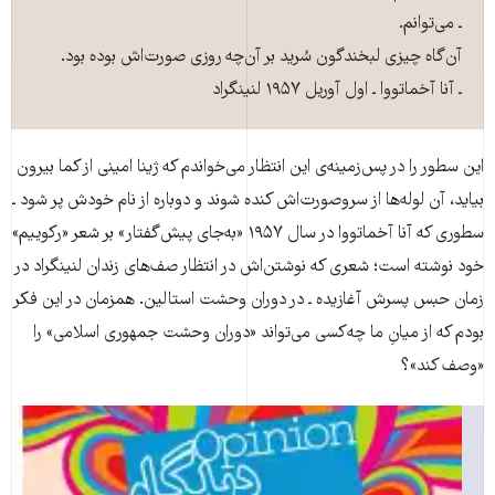
ـ می‌توانم.
آن‌گاه چیزی لبخندگون سُرید بر آن‌چه روزی صورت‌‌اش بوده بود.
ـ آنا آخماتووا ـ اول آوریل ۱۹۵۷ لنینگراد
این سطور را در پس‌زمینه‌ی این انتظار می‌خواندم که ژینا امینی از کما بیرون
بیاید، آن لوله‌ها از سروصورت‌اش کنده شوند و دوباره از نام خودش پر شود ـ
سطوری که آنا آخماتووا در سال ۱۹۵۷ «به‌جای پیش‌گفتار» بر شعر «رکوییم»
خود نوشته است؛ شعری که نوشتن‌اش در انتظار صف‌های زندان لنینگراد در
زمان حبس پسرش آغازیده ـ در دوران وحشت استالین. همزمان در این فکر
بودم که از میانِ ما چه‌کسی می‌تواند «دوران وحشت جمهوری اسلامی» را
«وصف کند»؟