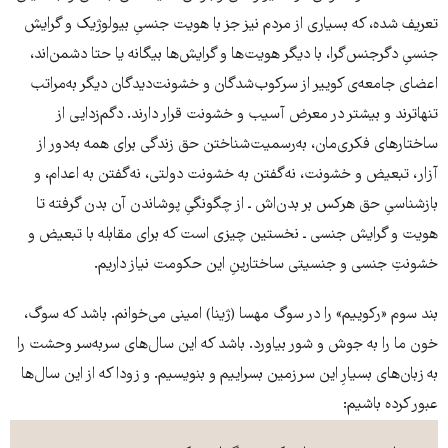
تعریف شده، که بسیاری از مردم‌ نیز جز با هویت جنسیِ بیولوژيک و گرایش
جنسیِ دگرجنس‌گرا، با دیگر هویت‌ها و گرایش‌ها بیگانه یا حتا دشمن‌اند،
اعضای جامعه‌ی کوییر از سرکوب‌شدگان و خشونت‌دیدگان دیگر به‌مراتب
تنهاترند و بیشتر در معرض آسیب و خشونت قرار دارند. دگم‌زدایی از
ساختارهای فکری‌مان، به‌رسمیت‌شناختن حق زندگی برای همه به‌دور از
آزار، تبعیض و خشونت، نه‌گفتن به خشونت دولتی، نه‌گفتن به اعدام، و
بازشناسیِ حق هرکس بر بدن‌اش ـ از چگونگیِ پوشاندن‌ آن بدن گرفته تا
هویت و گرایش جنسی ـ نخستین چیزی است که برای مقابله با تبعیض و
خشونتِ جنسی و جنسیتی ساختارینِ این حکومت نیاز داریم.
بند سوم «رکوییم» را در سوگ مهسا (ژینا) امینی می‌خوانم. باشد که سوگ،
خون‌ ما را به جوش و شور بیاورد. باشد که این سال‌های سربه‌سر وحشت را
به زبان‌های بسیارِ این سرزمین بسراییم و بنویسیم. و زودا که از این سال‌ها
عبور کرده باشیم: