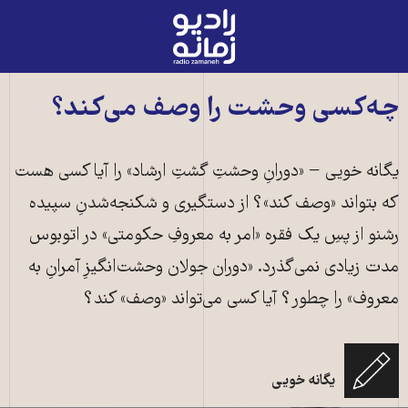
رادیو
زمانه
-
به
چه‌کسی وحشت را وصف می‌کند؟
صفحه
اصلی
یگانه خویی − «دورانِ وحشتِ گشتِ ارشاد» را آیا کسی هست
که بتواند «وصف کند»؟ از دستگیری و شکنجه‌شدنِ سپیده
رشنو از پسِ یک فقره «امر به معروفِ حکومتی» در اتوبوس
مدت زیادی نمی‌گذرد. «دوران جولان وحشت‌انگیزِ آمرانِ به
معروف» را چطور؟ آیا کسی می‌تواند «وصف»‌ کند؟
نمایی از یک ویدئو ضرب و شتم یک زن توسط ماموران گشت ارشاد- مهر ۱۴۰۰ـ
یگانه خویی
ایسنا