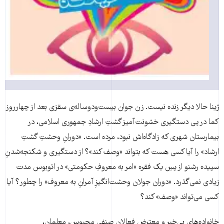
ژینا حالا دیگر زنده نیست. زن جوان بیست‌ودوساله‌ی سقزی بعد از چهارروز
کما در پی دستگیری خشونت‌آمیز گشتِ ارشادِ جمهوری اسلامی، در
بیمارستان شهری که زادگاه‌اش نبود، مرده است. «دورانِ وحشتِ گشتِ
ارشاد» را آیا کسی هست که بتواند «وصف کند»؟ از دستگیری و شکنجه‌شدنِ
سپیده رشنو از پسِ یک فقره «امر به معروفِ حکومتی» در اتوبوس مدت
زیادی نمی‌گذرد. «دوران جولان وحشت‌انگیزِ آمرانِ به معروف» را چطور؟ آیا
کسی می‌تواند «وصف»‌ کند؟
خانواده‌‌های بی‌خبر و معترض فعالان صنفی محبوس، معلمان،