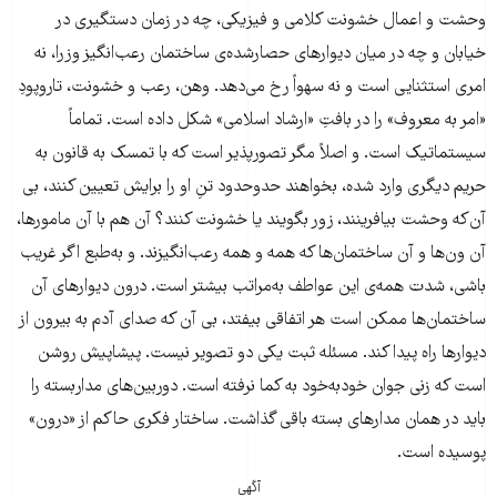
وحشت و اعمال خشونت کلامی و فیزیکی، چه در زمان دستگیری در
خیابان و چه در میان دیوارهای حصارشده‌ی ساختمان‌ رعب‌انگیز وزرا، نه
امری استثنایی است و نه سهواً رخ می‌دهد. وهن، رعب و خشونت، تاروپودِ
«امر به معروف» را در بافتِ «ارشاد اسلامی» شکل داده است. تماماً
سیستماتیک است. و اصلاً مگر تصورپذیر است که با تمسک به قانون به
حریم دیگری وارد شده، بخواهند حدوحدود تنِ او را برایش تعیین کنند، بی
آن‌که وحشت بیافرینند، زور بگویند یا خشونت کنند؟ آن هم با آن مامورها،
آن ون‌ها و آن ساختمان‌ها که همه و همه رعب‌انگیزند. و به‌طبع اگر غریب
باشی، شدت همه‌ی این عواطف به‌مراتب بیشتر است. درون دیوارهای آن
ساختمان‌ها ممکن است هر اتفاقی بیفتد، بی آن که صدای آدم به بیرون از
دیوارها راه پیدا کند. مسئله ثبت یکی دو تصویر نیست. پیشاپیش روشن
است که زنی جوان خود‌به‌خود به کما نرفته است. دوربین‌های مداربسته‌ را
باید در همان مدارهای بسته‌ باقی گذاشت. ساختار فکری حاکم از «درون»
پوسیده است.
آگهی