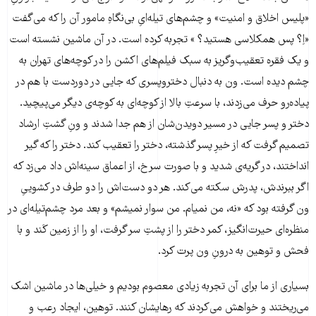
«پلیس اخلاق و امنیت» و چشم‌های تیله‌ایِ بی‌نگاهِ مامور آن را که می‌گفت
«اِ؟ پس همکلاسی هستید؟ » تجربه کرده است. در آن ماشین نشسته است
و یک فقره تعقیب‌وگریز به سبک فیلم‌های اکشن را در کوچه‌های تهران به
چشم دیده است. ون به دنبال دختروپسری که جایی در دوردست با هم در
پیاده‌رو حرف می‌زدند، با سرعتِ بالا از کوچه‌ای به کوچه‌ی دیگر می‌پیچید.
دختر و پسر جایی در مسیر دویدن‌شان از هم جدا شدند و ونِ گشتِ ارشاد
تصمیم گرفت که از خیرِ پسر گذشته، دختر را تعقیب کند. دختر را که گیر
انداختند، در گریه‌ی شدید و با صورت سرخ، از اعماق سینه‌اش داد می‌زد که
اگر ببرندش، پدرش سکته می‌کند. هر دو دست‌اش را دو طرف در کشوییِ
ون گرفته بود که «نه، من نمیام. من سوار نمیشم» و بعد مرد چشم‌تیله‌ای در
منظره‌ای حیرت‌انگیز، کمر دختر را از پشتِ سر گرفت، او را از زمین کَند و با
فحش و توهین به درونِ ون پرت کرد.
بسیاری از ما برای آن تجربه زیادی معصوم بودیم و خیلی‌ها در ماشین اشک
می‌ریختند و خواهش می‌کردند که رهایشان کنند. توهین، ایجاد رعب و