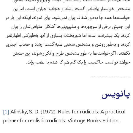
مرگ مهسا در دستگاه گشت ارشاد شکل گرفت و زین‌رو طبیعتاً به‌طور
مشخص خواستارِ برافتادنِ گشت ارشاد و حجاب اجباری است، اما این
خواسته‌ها همه جا به‌طور شفاف بیان نمی‌شود. برای نمونه، اینکه این بار در
این جنبش برخی از سرچهره‌ها و سلبیریتی‌ها آشکارا اعتراض‌شان را بیان
کردند یک پیشرفت است اما شوربختانه بسیاری از آنها به‌طورکلی اظهارنظر
کردند و به‌طور روشن و مشخص سخنی علیه گشت ارشاد و حجاب اجباری
نگفتند. اگر خواسته‌ها به طور ‌مشخص طرح و تکرار شوند، این جنبش
خواهد توانست حاکمیت را یک گام هم که شده به عقب براند.
−−−−−−−−−−−−−
پانویس
[1]
Alinsky, S. D. (1972). Rules for radicals: A practical
primer for realistic radicals. Vintage ‌Books Edition.