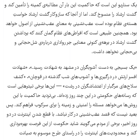
یک سناریو این است که حاکمیت این بار آن مطالبه‌ی کمینه را تأمین کند و
گشت ارشاد را منسوخ کند. اما از آنجا که سازوکار گشت ارشاد خواستِ
هسته‌ی نظام بوده است عقب‌نشینی به معنای عقب‌نشینی از اصول خواهد
بود. همچنین طبیعی است که افراطی‌های نظام گمان کنند که برداشتنِ
گشت ارشاد در برهه‌ی کنونی معنایی جر رواداری درباره‌ی شل‌حجابی و
بی‌حجابی نخواهد داشت.
«یک بسیجی به دست آشوبگران در مشهد به شهادت رسید.»، «شهادت
افسر ارتش در درگیری‌ها و آشوب‌های شب گذشته در قوچان»، «کشف
سلاح‌های مرگبار از اغتشاشگران در رشت» — این‌ها برخی تیترهایی است
که رسانه‌های حکومتی در این چند روز زده‌اند. بی‌تردید حاکمیت با این
روش‌ها می‌خواهد مسئله را امنیتی و زمینه را برای سرکوب فراهم کند. پس
بعید نیست که قصد عقب‌نشینی در کار نباشد. با قطع شدنِ اینترنت در دو
روز اخیر، برخی از مردم می‌گویند شاید حکومت از این فرصت بهره‌برداری
کند و محدودیت‌های اینترنت را در راستای طرح موسوم به صیانت