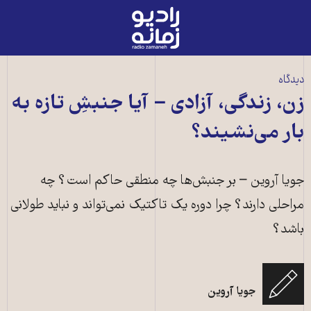
رادیو
زمانه
-
به
دیدگاه
صفحه
زن، زندگی، آزادی − آیا جنبشِ تازه‌ به
اصلی
بار می‌نشیند؟
جویا آروین – بر جنبش‌ها چه منطقی حاکم است؟ چه
مراحلی دارند؟ چرا دوره یک تاکتیک نمی‌تواند و نباید طولانی
باشد؟
جویا آروین
اعتراضات به قتل حکومتی مهسا (ژینا) امینی ـ عکس از خبرگزاری فرانسه