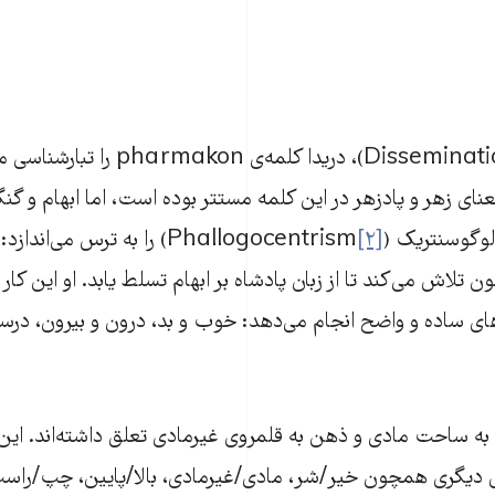
در کتاب انتشار (Dissemination)، دریدا کلمه‌ی
ای زهر و پادزهر در این کلمه مستتر بوده است، اما ابهام و گنگ
ک (‌Phallogocentrism
[۲]
‌) را به ترس می‌اندازد
 تلاش می‌کند تا از زبان پادشاه بر ابهام تسلط یابد. او این کار 
های ساده و واضح انجام می‌دهد: خوب و بد، درون و بیرون، در
ه ساحت مادی و ذهن به قلمروی غیرمادی تعلق داشته‌اند. این ت
ای دیگری همچون خیر/شر، مادی/غیرمادی، بالا/پایین، چپ/راست