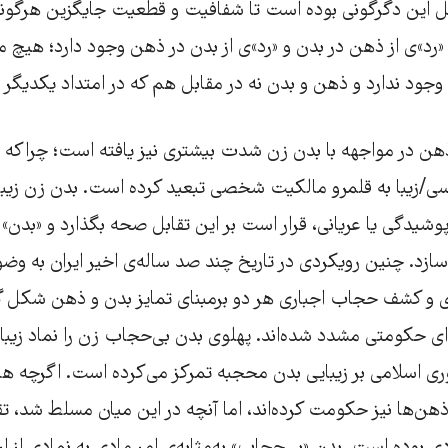
ل این دگرگونی بوده است تا شفافیت و قطعیت جایگزین هرگونه 
، «رد»ی از ذهن در بدن و «رد»ی از بدن در ذهن وجود دارد؛ هی
جود ندارد و ذهن و بدن نه در مقابل هم که در امتداد یکدیگر قر
هن در مواجهه با بدن زن شدت بیشتری نیز یافته است؛ چراکه م
جنسی/زیبا به قلمرو مالکیت شخصی تبعید کرده است. بدن زن زی
گی یا عریانی، قرار است بر این تقابل صحه بگذارد و «بدن» م
سازد. چنین رویکردی در تاریخ چند صد ساله‌ی اخیر ایران به و
و کشف حجاب اجباری هر دو برمبنای تمایز بدن و ذهن شکل گرف
دای حکومتی مشدد شده‌اند. پهلوی بدن بی‌حجاب زن را نماد زیبا
 اسلامی بر زیبایی بدن محجبه تمرکز می‌کرده است. اگرچه هر د
ذهن‌ها نیز حکومت ‌کرد‌ه‌اند، اما آنچه در این میان مسلط شد، ت