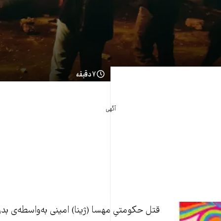
۷ دقیقه
آگهی
قتل حکومتیِ مهسا (ژینا) امینی به‌واسطه‌ی 