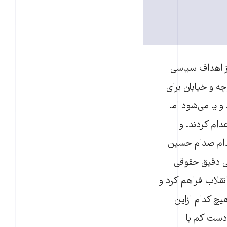
از اهداف سیاسی
ه و خیابان برای
 یا می‌شود اما
دام کردند. و
عدام صدام حسین
سی دقیق حقوقی
انقلاب فراهم کرد و
یچ کدام ازاین
ه دست کم با