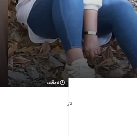
۵ دقیقه
آگهی