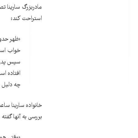
مادربزرگ‌ سارینا تص
استراحت کند:
خواب است،
سپس پدر س
افتاده اس
چه دلیل نم
خانواده سارینا ساعد
بررسی به آنها گفته
«وقتی هم 