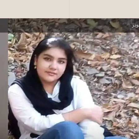
ز جان‌باخته‌های اعتراضات به قتل حکومتی مهسا امینی در سنندج
یر