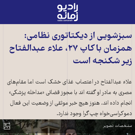
رادیو
زمانه
-
به
سبزشویی از دیکتاتوری نظامی:
صفحه
همزمان با کاپ ۲۷، علاء عبدالفتاح
اصلی
زیر شکنجه است
علاء عبدالفتاح در اعتصاب غذای خشک است اما مقام‌های
مصری به مادر او گفته اند با مجوز قضائی «مداخله پزشکی»
انجام داده اند. هنوز هیچ خبر موثقی از وضعیت این فعال
اعتراض برای آزاد کردن علاء عبدالفتاح فعال مصری در بیروت، هفتم نوامبر ــ عکس:
دموکراسی‌خواه چپ‌گرا وجود ندارد.
ANWAR AMRO / AFP
مایش
مشخصات تصویر