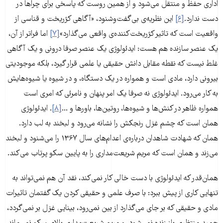
اداری حفظ و منتقل می‌شود و از همین روست که پاسخی برای چراها در
دست ندارد.
[۶]
این نظریه‌ی بی‌گفت‌وشنود، «آگاهی کژریخت و قناسی از
واقعیت است که تاثیر کژریخت‌کننده‌ی واقعی می‌گذارد»
[۷]
اما فراتر از آن،
یک عنصر سازنده هم هست: ایدئولوژی یک عنصر صرفا درونی و یک آگاهی
غلط نیست که نقطه مقابل دانش حقیقی یا علمی قرار گیرد، بلکه موجودیتی
بیرونی دارد، مادی است و همواره در یک دستگاه، و در شیوه‌ یا شیوه‌هایش
به کار می‌رود. ایدئولوژی نه صرفا یک امر پنهان و نامرئی که امری است
همواره ظاهر در کنش‌ها و شیوه‌ها، روتین‌ها، باورها و ...
[۸]
. ایدئولوژی
همان است که چشم غزل رنجکش را نشانه می‌رود و لبخند به لب دارد.
همان که شهادت شاهدان درباره‌ی اعدام‌های سال ۱۳۶۷ را می‌شنود و لبخند
می‌زند و همان است که مریم شریعت‌مداری را به پایین سکو پرتاب می‌کند.
همان‌قدر که ایدئولوژی با دست خالی کار نمی‌کند، نقد آن هم نمی‌تواند به
تنهایی کاری از پیش ببرد: با صرف علمی و حقیقی کردن یک گفتمان تاثیرات
مادی و حقیقی که بر جای می‌گذارد از بین نمی‌رود، بینایی غزل بر نمی‌گردد،