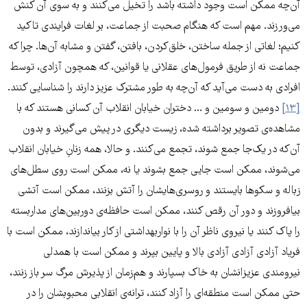
آن‌چه ممکن است وجود داشته باشد را تخیل می‌کنند و به سوی آن کنش‌
می‌ورزند. مهم است که هنگام صحبت از جماعت، بر لغات فرایندی تاکید
کنیم؛ لغاتی از جمله ساختن، خلق‌کردن، بافتن، گفتن و مشابه آن‌ها. چرا که
جماعت نه از طریق فرمول‌های عقلانی یا قوانین، که همچون آزادی، توسط
افرادی به دست می‌آید که آن‌چه به طور مشترک عزیز دارند را شناسایی کنند.
[۱۳]
دومین و سومین و ... دختران خیابان انقلاب آن کسانی هستند که با
مشاهده‌ی تصویر برداشته شده، زیست دیگری در پیش می‌گیرند و بدون
آن‌که در یک‌جا جمع شوند، تجمع می‌کنند. و حالا، همه زنانِ خیابان انقلاب
می‌شوند، ممکن است جایی جمع بشوند یا نه، ممکن است روی سطل‌های
زباله و سکوها بایستند و روسری‌هایشان را آتش بزنند، ممکن است آتشی
بیافروزند و دور آن رقص کنند، ممکن است حافظه‌ی دوربین‌های مداربسته
را پاک کنند یا نیروی ناظر آن را با نواربهداشتی‌ از کار بیاندازند، ممکن است با
فریاد آزادی آزادی آزادی بالا و پایین بپرند و ممکن است با همدلی
نیرومندی عزیزانشان به خاک بسپارند و هم‌زمان از پذیرش مرگ سر باز زنند،
حتی ممکن است منطقه‌ای را آزاد کنند، ترانه‌ی انقلابی محبوبشان را در