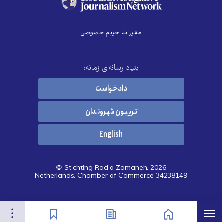
مقررات حریم خصوصی
بنیاد رسانه‌ای زمانه:
دادخواست
تریبون شهروندان
English
© Stichting Radio Zamaneh, 2026
Netherlands, Chamber of Commerce 34238149
هرست
تنظیمات
صفحه نخست
اخبار
نشان‌گذاشته‌ها