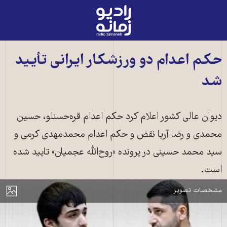
رادیو
زمانه
-
به
حکم اعدام دو ورزشکار ایرانی تأیید
صفحه
شد
اصلی
دیوان عالی کشور اعلام کرد حکم اعدام قره‌حسنلو، حسین
محمدی و رضا آریا نقض و حکم اعدام محمدمهدی کرمی و
سید محمد حسینی در پرونده «روح‌الله عجمیان» تایید شده
محمدمهدی کرمی (چپ) و سید محمد حسینی (راست) قرار است اعدام شوند
است.
(عکس: زمانه)
مایش
مشخصات تصویر