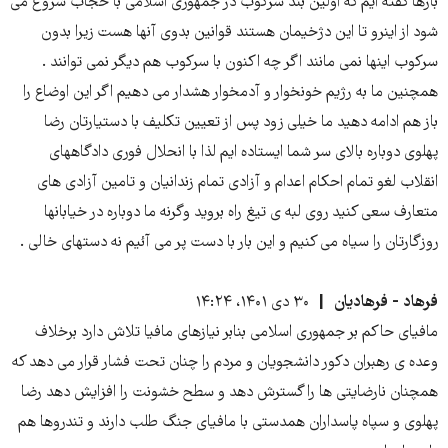
بارها گفته ایم که اولین بند سرکوب در جمهوری اسلامی با حجاب شروع می
شود از اینرو تا این دژخیمان هستند قوانین بدوی آنها هست زیرا بدون
سرکوب اینها نمی مانند اگر چه اکنون با سرکوب هم دیگر نمی توانند .
همچنین ما به رژیم خونخوار و آدمخوار هشدار می دهیم اگر این اوضاع را
باز هم ادامه دهید ما خیلی زود پس از تعیین تکلیف با دستیارتان رضا
پهلوی دوباره بالای سر شما ایستاده ایم لذا با انحلال فوری دادگاههای
انقلاب لغو تمام احکام اعدام و آزادی تمام زندانیان و تامین آزادی های
متعارف سعی کنید روی لبه ی تیغ راه بروید وگرنه ما دوباره در خیابانها
روزگارتان را سیاه می کنیم و این بار با دست پر می آئیم نه دستهای خالی .
فرهاد - فرهادیان
۳۰ دی ۱۴۰۱، ۱۴:۲۴
مافیای حاکم بر جمهوری اسلامی بنابر نیازهای مافیا تلاش دارد برخلاف
وعده ی رهبران دکور دانشجویان و مردم را چنان تحت فشار قرار می دهد که
همچنان نارضایتی ها را گسترش دهد و سطح خشونت را افزایش دهد رضا
پهلوی و سپاه پاسداران همدستی با مافیای جنگ طلب دارند و تندروها هم