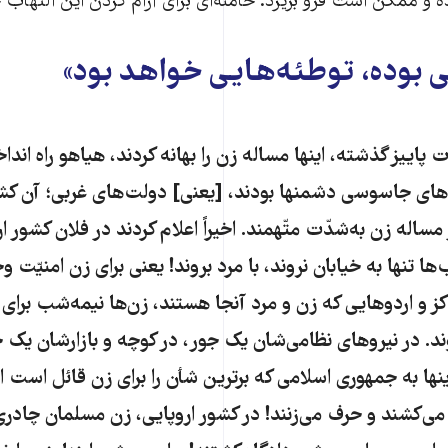
و ممکن است فرو بریزد. خامنه‌ای برای آرام کردن این التهاب چه
 بوده، توطئه‌هایی خواهد بود»
پاییز گذشته، اینها مساله‌ زن را بهانه کردند، هیاهو راه اند
های جاسوسی دشمنها بودند، [یعنی] دولت‌های غربی؛ آن کش
ساله زن به‌شدّت متّهمند. اخیراً اعلام کردند در فلان کشور ا
ها تنها به خیابان نروند، با مرد بروند! یعنی برای زن امنیّت وج
کز و اردوهایی که زن و مرد آنجا هستند، زن‌ها نیمه‌شب بر
وند. در نیروهای نظامی‌شان یک جور، در کوچه و بازارشان یک 
ینها به جمهوری اسلامی که برترین شأن را برای زن قائل است ای
ی‌کشند و حرف می‌زنند! در کشور اروپایی، زن مسلمان چادری ر