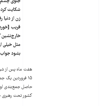
جلوی چشم پل
شکایت کرده 
زن از دنیا ر
فریب [خوردند
خارج‌نشین ک
مثل خیلی از
بشود جواب د
هفت ماه پس از شروع
۱۵ فروردین یک جم
حاصل جمع‌بندی او، 
کشور تحت رهبری خود