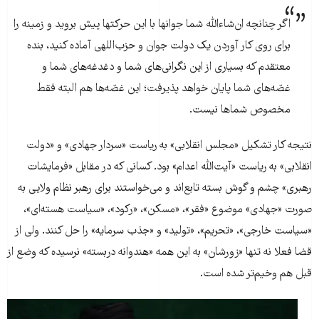
اگر چنانچه ان‌شاءالله شما جوانها با این حرکتها پیش بروید و زمینه را
برای روی کار آوردن یک دولت جوان و حزب‌اللهی آماده کنید، بنده
معتقدم که بسیاری از این نگرانی‌های شما و دغدغه‌های شما و
غصّه‌های شما پایان خواهد پذیرفت؛ این غصّه‌ها هم البته فقط
مخصوص شماها نیست.
نتیجه کار تشکیل «مجلس انقلابی» به ریاست «سردار جهادی» و «دولت
انقلابی» به ریاست «آیت‌الله اعدام» بود. کسانی که در مقابل «فرمایشات
رهبری» چشم و گوش بسته تابع‌اند و می‌خواستند برای رهبر نظام ولایی به
صورت «جهادی» موضوع «فقر»، «مسکن»، «رکود»، «سیاست هسته‌ای»،
«سیاست خارجی»، «تحریم»، «تولید» و «جذب سرمایه» را حل کنند. ولی از
قضا فعلا نه تنها «زورشان» به این همه «هندوانه دربسته» نرسیده که وضع از
قبل هم وخیم‌تر شده است.