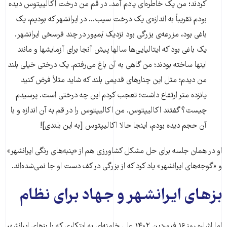
کردند؛ من یک خاطره‌ای یادم آمد. در قم من درخت اکالیپتوس دیده
بودم تقریباً به اندازه‌ی یک درخت سیب... در ایرانشهر که بودیم، یک
باغی بود، مزرعه‌ی بزرگی بود نزدیک بَمپور در چند فرسخی ایرانشهر.
یک باغی بود که ایتالیایی‌ها سالها پیش آنجا برای آزمایشها و مانند
اینها ساخته بودند؛ من گاهی به آن باغ می‌رفتم. یک درختی خیلی بلند
من دیدم؛ مثل این چنارهای قدیمی بلند که شاید مثلاً فرض کنید
پانزده متر ارتفاع داشت؛ تعجب کردم این چه درختی است. پرسیدم
چیست؟ گفتند اکالیپتوس. من اکالیپتوس را در قم به آن اندازه و با
آن حجم دیده بودم، اینجا حالا اکالیپتوس [به این بلندی]!
او در همان جلسه برای حل مشکل کشاورزی هم از «پنبه‌های رنگی ایرانشهر»
و «گوجه‌های ایرانشهر» یاد کرد که از بزرگی در کف دست او جا نمی‌شده‌اند.
بزهای ایرانشهر و جهاد برای نظام
اما اشاره روز ۱۶ فروردین ۱۴۰۲ علی خامنه‌ای به ابتکاری که با بزهای ایرانشهر