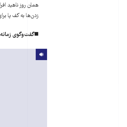
همان روز ناهید اف
زدن‌ها به کف پا بر
◼️گفت‌وگوی زمانه ب