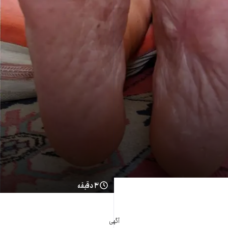
۳ دقیقه
آگهی