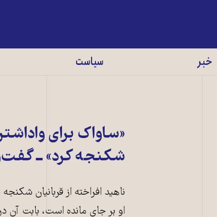
خبر
سیاست
«ساواک برای واداشتن
شکنجه کرد» ــ گفت‌و‌
ناهید افراخته از قربانیان شکنجه
او بر جای مانده است، بابت آن د