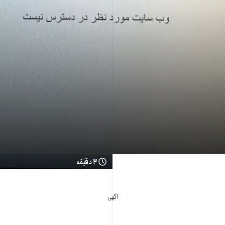
۳ دقیقه
آگهی