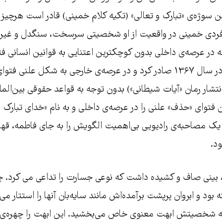
ین سوژه‌ی‌ «تبارک و تعالی» (تکیه کلام خمینی) قادر است هرچی
ردی خمینی در واقعیت از او شخصیتی سرسخت، سنگدل و غیرقا
که در عرصه‌ی داخلی بدون کوچکترین اعتنایی به قوانین انسانی ف
هولناک زندانیان را در سال ۱۳۶۷ صادر کرد و در عرصه‌ی خارجی به شکل عل
نتشار رمان «آیات شیطانی») بدون توجه به قواعد حقوقی بین‌المل
توای «حذف» علنی را در عرصه‌ی داخلی و به نام «خدای تبارک و 
 یک مصاحبه‌ی رادیویی بی‌اهمیت الگویش را به جای فاطمه، قه
ود.
، بینی صاف و کشیده داشت که نوعی جسارت را تداعی می کرد.
 و ابروان پرپشت برآمده‌اش مانند سایه‌بان آنها را استتار می‌ک
، به شخصیتش ابهت معنوی خاص می‌بخشید. این ابهت را چهره‌ی ج