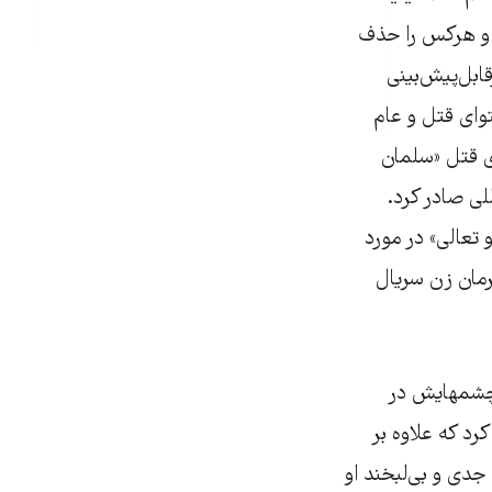
ز و هرکس را حذف
بل‌پیش‌بینی
توای قتل و عام
نی فتوای قتل «سلمان
لی صادر کرد.
تعالی» در مورد
رمان زن سریال
 چشمهایش در
رد که علاوه بر
دی و بی‌لبخند او