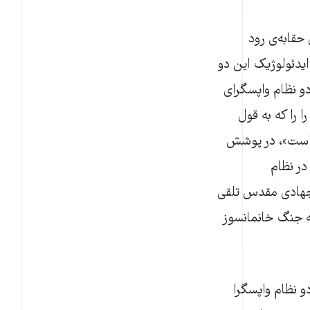
 حقابه‌ی رود
یدئولوژیک این دو
دو نظام واپسگرای
 را که به قول
 است»، در پوشش
ر نظام‌
 جهادی مقدس تلقی
 جنگ خانمانسوز
و نظام واپسگرا