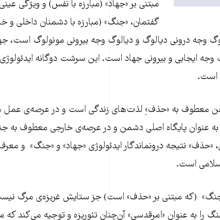
مبتنی بر «جهاد» (مبارزه با نفس) و ویژگی عینی 
گفتمان، «جنگ» (مبارزه با دشمنان داخلی و خ
وگ وجه درونی دیالوگ و دیالوگ وجه بیرونی مونولوگ است، جه
وجه ایجابی و بیرونی جهاد است. این سرشت دوگانه ایدئولوژی 
 است.
هن معطوف به «حذف»ِ لذت‌های زندگی است و در عرصه‌ی عمل 
به عنوان پایگاه اصلی دشمن و در عرصه‌ی خارجی معطوف به جن
، «حذف» نتیجه درونماندگار ایدئولوژی «جهاد» و «جنگ» و معر
سلامی است.
نگ» (که مبتنی بر «حذف» است) جز ستایش غریزه‌ی مرگ نیست.
نگ را به عنوان «امرقدسی» آن‌چنان تئوریزه و توجیه می‌کند که م