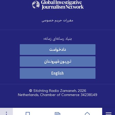
مقررات حریم خصوصی
بنیاد رسانه‌ای زمانه:
دادخواست
تریبون شهروندان
English
© Stichting Radio Zamaneh, 2026
Netherlands, Chamber of Commerce 34238149
هرست
تنظیمات
صفحه نخست
اخبار
نشان‌گذاشته‌ها