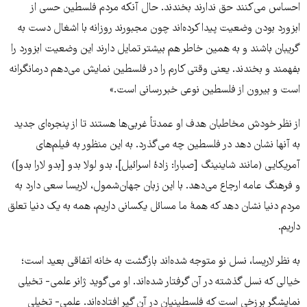
احساس می‌کنند حق ندارند بخندند. حال آنکه مردم فلسطین حسی از
ابزورد بودن وضعیت پیدا کرده‌اند چون مجبورند روزانه با اشغال دست به
گریبان باشند و به همین خاطر هم بیشتر تمایل دارند این وضعیت ابزورد را
بفهمند و بخندند. یعنی وقتی کارم را در فلسطین نمایش می‌دهم درمانگرانه
است و بیرون از فلسطین نوعی خبررسانی است.»
از نظر خودش مخاطبان هدف او عمدتاً غربی‌ها هستند تا از پنجره‌ای جدید
به آنها نشان دهد در فلسطین چه می‌گذرد. به این منظور به فیلم‌های
آمریکایی (مانند شاینینگ [صبارا: زادۀ اسرائیل]، بدو لولا بدو [بدو لارا بدو])
و فرهنگ عامه ارجاع می‌دهد. با این زبان جهان‌شمول، لاریسا سعی دارد به
مردم دنیا نشان دهد که همۀ ما مسائل یکسانی داریم، همه به یک دنیا تعلق
داریم.
به نظر لاریسا، نسل نو متوجه شده‌اند بازگشت به خانه اتفاقی بعید است؛
خیالی که نسل گذشته در آن گرفتار شده‌اند. او می‌گوید ژانر علمی- تخیلی
نمایشگر برزخی است که فلسطینیان در آن گیر افتاده‌اند. علمی- تخیلی