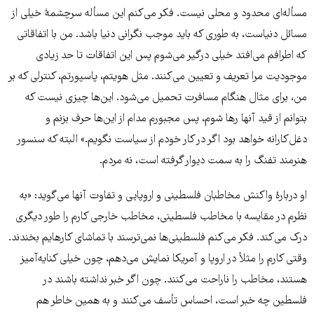
مسأله‌ای محدود و محلی نیست. فکر می‌کنم این مسأله سرچشمۀ خیلی از
مسائل دنیاست، به طوری که باید موجب نگرانی دنیا باشد. من با اتفاقاتی
که اطرافم می‌افتد خیلی درگیر می‌شوم پس این اتفاقات تا حد زیادی
موجودیت مرا تعریف و تعیین می‌کنند. مثل هویتم، پاسپورتم، کنترلی که بر
من، برای مثال هنگام مسافرت تحمیل می‌شود. این‌ها چیزی نیست که
بتوانم از قید آنها رها شوم، پس مجبورم مدام از این‌ها حرف بزنم و
دغل‌کارانه خواهد بود اگر در کار خودم از سیاست نگویم.» البته که سنسور
هنرمند تفنگ را به سمت دیوار گرفته است، نه مردم.
او دربارۀ واکنش مخاطبان فلسطینی و اروپایی و تفاوت آنها می‌گوید: «به
نظرم در مقایسه با مخاطب فلسطینی، مخاطب خارجی کارم را طور دیگری
درک می‌کند. فکر می‌کنم فلسطینی‌ها نمی‌ترسند با تماشای کارهایم بخندند.
وقتی کارم را مثلاً در اروپا و آمریکا نمایش می‌دهم، چون خیلی کنایه‌آمیز
هستند، مخاطب را ناراحت می‌کنند. چون اگر خبر نداشته باشند در
فلسطین چه خبر است، احساس تأسف می‌کنند و به همین خاطر هم