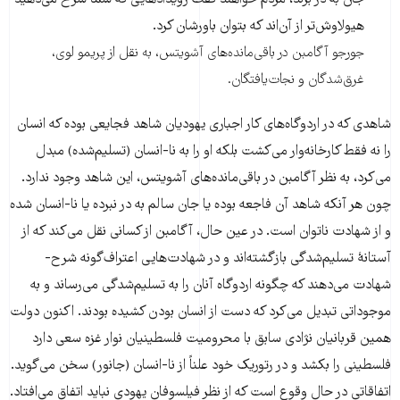
جان به در برند، مردم خواهند گفت رویدادهایی که شما شرح می‌دهید
هیولاوش‌تر از آن‌اند که بتوان باورشان کرد.
جورجو آگامبن در باقی‌مانده‌های آشویتس، به نقل از پریمو لوی،
غرق‌شدگان و نجات‌یافتگان.
شاهدی که در اردوگاه‌های کار اجباری یهودیان شاهد فجایعی بوده که انسان
را نه فقط کارخانه‌وار می‌کشت بلکه او را به نا-انسان (تسلیم‌شده) مبدل
می‌کرد، به نظر آگامبن در باقی‌مانده‌های آشویتس، این شاهد وجود ندارد.
چون هر آنکه شاهد آن فاجعه بوده یا جان سالم به در نبرده یا نا-انسان شده
و از شهادت ناتوان است. در عین حال، آگامبن از کسانی نقل می‌کند که از
آستانۀ تسلیم‌شدگی بازگشته‌اند و در شهادت‌هایی اعتراف‌گونه شرح-
شهادت می‌دهند که چگونه اردوگاه آنان را به تسلیم‌شدگی می‌رساند و به
موجوداتی تبدیل می‌کرد که دست از انسان بودن کشیده بودند. اکنون دولت
همین قربانیان نژادی سابق با محرومیت فلسطینیان نوار غزه سعی دارد
فلسطینی را بکشد و در رتوریک خود علناً از نا-انسان (جانور) سخن می‌گوید.
اتفاقاتی در حال وقوع است که از نظر فیلسوفان یهودی نباید اتفاق می‌افتاد.