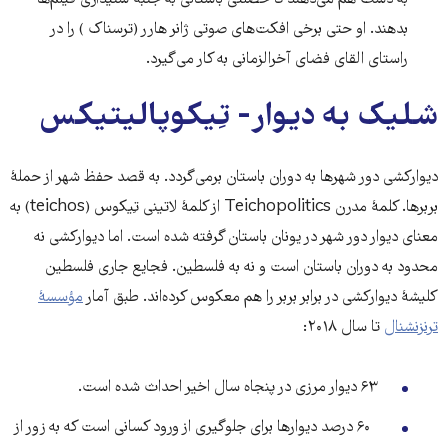
به دست هم می‌دهند تا خصلتی باستانی به جنبۀ شنیداری فیلم‌ها
بدهند. او حتی برخی افکت‌های صوتی ژانر هارر (ترسناک ) را در
راستای القای فضای آخرالزمانی به کار می‌گیرد.
شلیک به دیوار- تِیکوپالیتیکس
دیوارکشی دور شهرها به دوران باستان برمی‌گردد. به قصد حفظ شهر از حملۀ‌
بربرها. کلمۀ مدرن Teichopolitics از کلمۀ لاتینی تِیکوس (teichos) به
معنای دیوار دور شهر در یونان باستان گرفته شده است. اما دیوارکشی نه
محدود به دوران باستان است و نه به فلسطین. فجایع جاری فلسطین
کلیشۀ‌ دیوارکشی در برابر بربر را هم معکوس کرده‌اند. طبق آمار
مؤسسۀ
ترنزنشنال
تا سال ۲۰۱۸:
۶۳ دیوار مرزی در پنجاه سال اخیر احداث شده است.
۶۰ درصد دیوارها برای جلوگیری از ورود کسانی است که به زور از