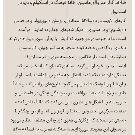
فنلاند، گالر هنر والورهامپتن، خانۀ‌ فرهنگ در استکهلم و دپو در
استانبول.
کارهای لاریسا در دوسالانۀ استانبول، بوسان و لیورپولد و در قدس
(اورشلیم) و در بسیاری از دیگر شهرهای جهان به نمایش درآمده
است. ما با هنرمندی مواجهیم که کارش را به آن سوی دیوارهای کرانۀ
باختریِ زادگاهش عرضه کرده است، به سراسر جهان. کار سنسور
بینارشته‌ای است، از عکاسی و مجسمه‌سازی و فیلم‌سازی تا
اینستالیشن. خود او می‌گوید رسانه‌ای که برای کار انتخاب می‌کند
بستگی دارد به اینکه قصد انتقال چه مفهومی را داشته باشد. او از
زبان فیلم و فرهنگ عامه وام می‌گیرد. طرح‌های پرآب‌وتاب و غالباً
طنزآمیز لاریسا طبیعت، واقعیت و پیچیدگی زندگی در فلسطین و
خاورمیانه را با شکل‌های بصری بیان می‌کنند که غالباً تداعی‌کنندۀ
صنعت سرگرمی بخصوص سینما و تلویزیون اند و از این رهگذر با
جدیتی در تضادند که از کارهای هنری دربارۀ این منطقه انتظار می‌رود.
در معرفی این هنرمند می‌پردازیم به سه‌گانۀ هجرت به فضا (۲۰۰۸)،