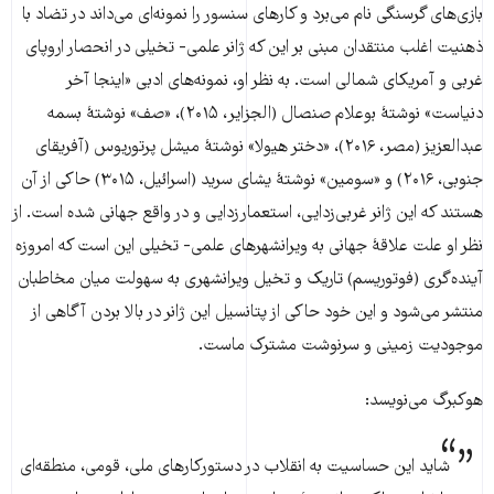
بازی‌های گرسنگی نام می‌برد و کارهای سنسور را نمونه‌ای می‌داند در تضاد با
ذهنیت اغلب منتقدان مبنی بر این که ژانر علمی- تخیلی در انحصار اروپای
غربی و آمریکای شمالی است. به نظر او، نمونه‌های ادبی «اینجا آخر
دنیاست» نوشتۀ بوعلام صنصال (الجزایر، ۲۰۱۵)، «صف» نوشتۀ بسمه
عبدالعزیز (مصر، ۲۰۱۶)، «دختر هیولا» نوشتۀ‌ میشل پرتوریوس (آفریقای
جنوبی، ۲۰۱۶) و «سومین» نوشتۀ یشای سرید (اسرائیل، ۳۰۱۵) حاکی از آن
هستند که این ژانر غربی‌زدایی، استعمارزدایی و در واقع جهانی شده است. از
نظر او علت علاقۀ جهانی به ویرانشهرهای علمی- تخیلی این است که امروزه
آینده‌گری (فوتوریسم) تاریک و تخیل ویرانشهری به سهولت میان مخاطبان
منتشر می‌شود و این خود حاکی از پتانسیل این ژانر در بالا بردن آگاهی از
موجودیت زمینی و سرنوشت مشترک ماست.
هوکبرگ می‌نویسد:
شاید این حساسیت به انقلاب در دستورکارهای ملی، قومی، منطقه‌ای