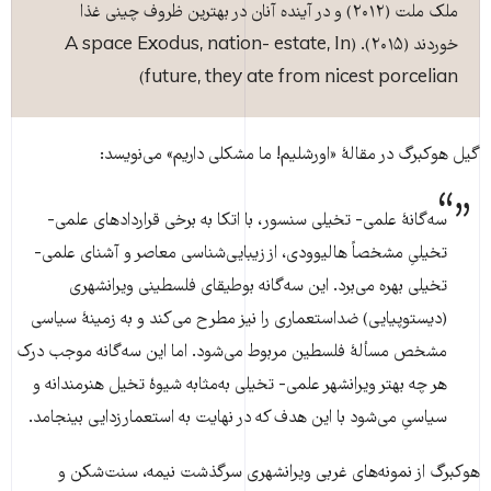
ملک ملت (۲۰۱۲) و در آینده آنان در بهترین ظروف چینی غذا
خوردند (۲۰۱۵). (A space Exodus, nation- estate, In
future, they ate from nicest porcelian)
گیل هوکبرگ در مقالۀ «اورشلیم! ما مشکلی داریم» می‌نویسد:
سه‌گانۀ علمی- تخیلی سنسور، با اتکا به برخی قراردادهای علمی-
تخیلیِ مشخصاً هالیوودی، از زیبایی‌شناسی معاصر و آشنای علمی-
تخیلی بهره می‌برد. این سه‌گانه بوطیقای فلسطینی ویرانشهری
(دیستوپیایی) ضداستعماری را نیز مطرح می‌کند و به زمینۀ سیاسی
مشخص مسألۀ فلسطین مربوط می‌شود. اما این سه‌گانه موجب درک
هر چه بهتر ویرانشهر علمی- تخیلی به‌مثابه شیوۀ تخیل هنرمندانه و
سیاسیِ می‌شود با این هدف که در نهایت به استعمارزدایی بینجامد.
هوکبرگ از نمونه‌های غربی ویرانشهری سرگذشت نیمه، سنت‌شکن و