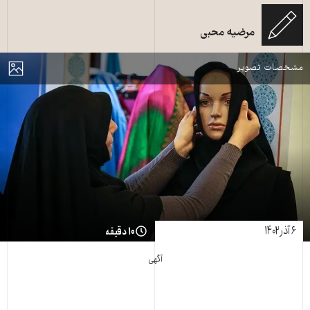
یک زن محجبه در حال «درست‌کردن» مقنعه بر سر یک مانکن - عکس از ناصر
مرضیه محبی
جعفری/باشگاه خبرنگاران پویا
مایش
مشخصات تصویر
۶ آذر ۱۴۰۲
۱۰ دقیقه
آگهی