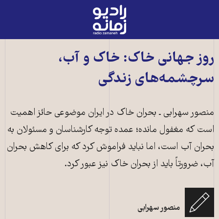
رادیو
زمانه
-
به
روز جهانی خاک: خاک و آب،
صفحه
سرچشمه‌های زندگی
اصلی
منصور سهرابی ـ بحران خاک در ایران موضوعی حائز اهمیت
است کە مغفول ماندە؛ عمدە توجە کارشناسان و مسئولان بە
بحران آب است، اما نباید فراموش کرد کە برای کاهش بحران
آب، ضرورتاً باید از بحران خاک نیز عبور کرد.
منصور سهرابی
فرسایش خاک بحرانی بزرگ در ایران است