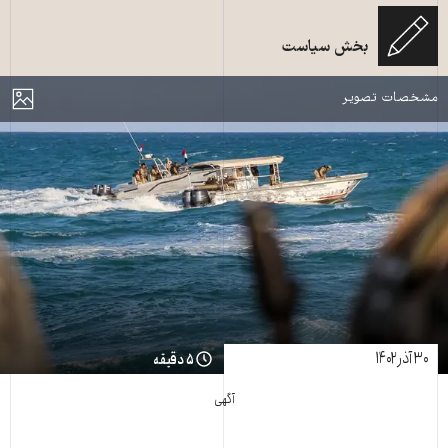
نزدیکی تنگه استراتژیک باب المندب می شوند. (Photo by Khaled Ziad /
بخش سیاست
AFP)
مایش
مشخصات تصویر
۳۰ آذر ۱۴۰۲
۵ دقیقه
آگهی