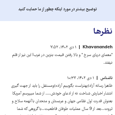
توضیح بیشتر در مورد اینکه چطور از ما حمایت کنید
نظرها
Khavanandeh
۱ دی ۱۴۰۲، ۷:۵۲
"معمای دریای سرخ " و بالا رفتن قیمت بنزین در غرب! این نیز از قلم
نیفتد.
ناشناس
۱ دی ۱۴۰۲، ۱۰:۳۷
ظاهرا رسانه آزاد(بهتراست بگوییم آزاده)ومستقل را باید از جهت گیری
انتشار اخبارش شناخت نه از ادعای خودش..... از شما میپرسم آمریکا
بعنوان قدرت اول نظامی جهان و عربستان و متحدان باآنهمه سلاح و
ثروت...بعد از 9 سال عملیات طوفان قاطعیت...با گروهی که شما