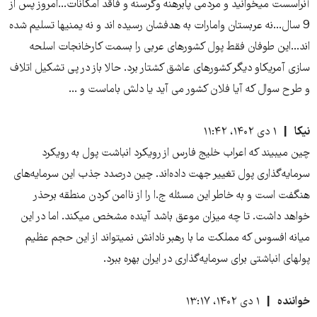
آنراسست میخوانید و مردمی پابرهنه وگرسنه و فاقد امکانات...امروز پس از
9 سال...نه عربستان وامارات به هدفشان رسیده اند و نه یمنیها تسلیم شده
اند...این طوفان فقط پول کشورهای عربی را بسمت کارخانجات اسلحه
سازی آمریکاو دیگر کشورهای عاشق کشتار برد. حالا باز در پی تشکیل اتلاف
و طرح سوال که آیا فلان کشور می آید یا دلش باماست و ...
نیکا
۱ دی ۱۴۰۲، ۱۱:۴۲
چین میبیند که اعراب خلیج فارس از رویکرد انباشت پول به رویکرد
سرمایه‌گذاری پول تغییر جهت داده‌اند. چین درصدد جذب این سرمایه‌های
هنگفت است و به خاطر این مسئله ج.ا را از ناامن کردن منطقه برحذر
خواهد داشت. تا چه میزان موعق باشد آینده مشخص میکند. اما در این
میانه افسوس که مملکت ما با رهبر نادانش نمیتواند از این حجم عظیم
پولهای انباشتی برای سرمایه‌گذاری در ایران بهره ببرد.
خواننده
۱ دی ۱۴۰۲، ۱۳:۱۷