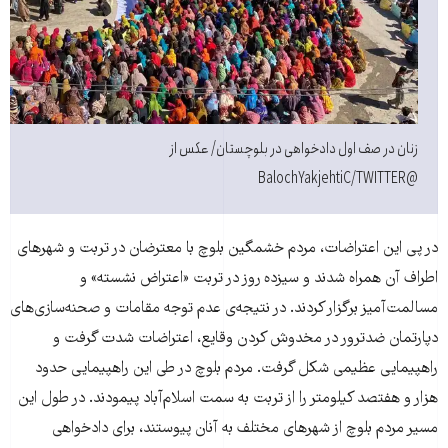
زنان در صف اول دادخواهی در بلوچستان/ عکس از
@BalochYakjehtiC/TWITTER
در پی این اعتراضات، مردم خشمگین بلوچ با معترضان در تربت و شهرهای
اطراف آن همراه شدند و سیزده روز در تربت «اعتراض نشسته» و
مسالمت‌آمیز برگزار کردند. در نتیجه‌ی عدم توجه مقامات و صحنه‌سازی‌های
دپارتمان ضدترور در مخدوش کردن وقایع، اعتراضات شدت گرفت و
راهپیمایی عظیمی شکل گرفت. مردم بلوچ در طی این راهپیمایی حدود
هزار و هفتصد کیلومتر را از تربت به سمت اسلام‌آباد پیمودند. در طول این
مسیر مردم بلوچ از شهرهای مختلف به آنان پیوستند، برای دادخواهی