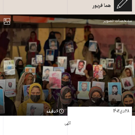
هما فریور
@BalochYakjehtiC/TWITTER
مایش
مشخصات تصویر
۲۸ دی ۱۴۰۲
۶ دقیقه
آگهی