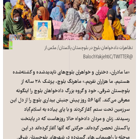
تظاهرات دادخواهان بلوچ در بلوچستان پاکستان/ عکس از
@BalochYakjehtiC/TWITTER
«ما مادران، دختران و خواهران بلوچ‌های ناپدیدشده و کشته‌شده
هستیم. ما هزاران نفریم.» ماهرنگ بلوچ، پزشک ۲۸ ساله از
بلوچستان شرقی، خود و گروه بزرگ دادخواهان بلوچ را اینگونه
معرفی می‌کند. آنها ۵۶ روز پیش جنبش بیداری بلوچ را از دل این
سرزمین تحت ستم آغاز کردند و با پای پیاده به اسلام‌آباد
رسیدند. زنان و مردان دادخواه حالا روزهاست که در پایتخت
پاکستان تحصن کرده‌اند. حرکتی که آنها آغاز کرده‌اند در این
مرحله با راهپیمایی‌های گسترده در شهرهای بلوچستان شرقی