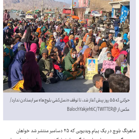
حرکتی که ۵۵ روز پیش آغاز شد، تا توقف «نسل‌کشی بلوچ‌ها» سر ایستادن ندارد/
عکس از @BalochYakjehtiC/TWITTER
ماهرنگ بلوچ در یک پیام ویدیویی که ۲۵ دسامبر منتشر شد خواهان