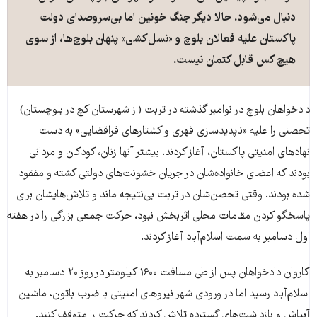
دنبال می‌شود. حالا دیگر جنگ خونین اما بی‌سروصدای دولت
پاکستان علیه فعالان بلوچ و «نسل‌کشی» پنهان بلوچ‌ها، از سوی
هیچ کس قابل کتمان نیست.
دادخواهان بلوچ در نوامبر گذشته در تربت (از شهرستان کچ در بلوچستان)
تحصنی را علیه «ناپدیدسازی قهری و کشتارهای فراقضایی» به دست
نهادهای امنیتی پاکستان، آغاز کردند. بیشتر آنها زنان، کودکان و مردانی
بودند که اعضای خانواده‌شان در جریان خشونت‌های دولتی کشته و مفقود
شده بودند. وقتی تحصن‌شان در تربت بی‌نتیجه ماند و تلاش‌هایشان برای
پاسخگو کردن مقامات محلی اثربخش نبود، حرکت جمعی بزرگی را در هفته
اول دسامبر به سمت اسلام‌آباد آغاز کردند.
کاروان دادخواهان پس از طی مسافت ۱۶۰۰ کیلومتر در روز ۲۰ دسامبر به
اسلام‌آباد رسید اما در ورودی شهر نیروهای امنیتی با ضرب باتون، ماشین
آبپاش و بازداشت‌های گسترده تلاش کردند که حرکت را متوقف کنند.