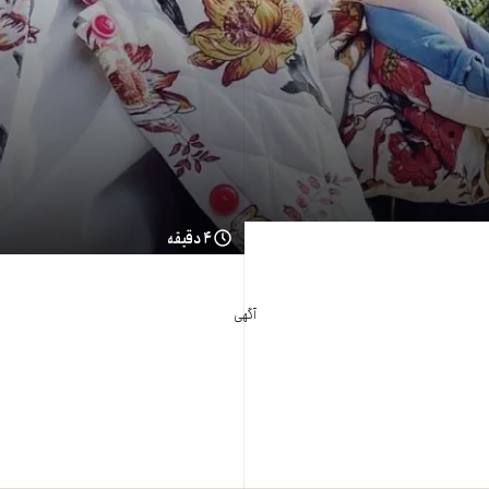
۴ دقیقه
آگهی