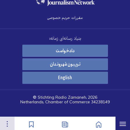
مقررات حریم خصوصی
بنیاد رسانه‌ای زمانه:
دادخواست
تریبون شهروندان
English
© Stichting Radio Zamaneh, 2026
Netherlands, Chamber of Commerce 34238149
هرست
تنظیمات
صفحه نخست
اخبار
نشان‌گذاشته‌ها