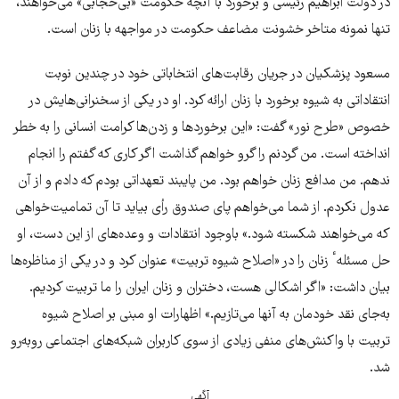
در دولت ابراهیم رئیسی و برخورد با آنچه حکومت «بی‌حجابی» می‌خواهند،
تنها نمونه متاخر خشونت مضاعف حکومت در مواجهه با زنان است.
مسعود پزشکیان در جریان رقابت‌های انتخاباتی خود در چندین نوبت
انتقاداتی به شیوه برخورد با زنان ارائه کرد. او در یکی از سخنرانی‌هایش در
خصوص «طرح نور» گفت: «این برخورد‌ها و زدن‌ها کرامت انسانی را به خطر
انداخته است. من گردنم را گرو خواهم گذاشت اگر کاری که گفتم را انجام
ندهم. من مدافع زنان خواهم بود. من پایبند تعهداتی بودم که دادم و از آن
عدول نکردم. از شما می‌خواهم پای صندوق رأی بیاید تا آن تمامیت‌خواهی
که می‌خواهند شکسته شود.» باوجود انتقادات و وعده‌های از این دست، او
حل مسئلهٴ زنان را در «اصلاح شیوه تربیت» عنوان کرد و در یکی از مناظره‌ها
بیان داشت: «اگر اشکالی هست، دختران و زنان ایران را ما تربیت کردیم.
به‌جای نقد خودمان به آنها می‌تازیم.» اظهارات او مبنی بر اصلاح شیوه
تربیت با واکنش‌های منفی زیادی از سوی کاربران شبکه‌های اجتماعی روبه‌رو
شد.
آگهی