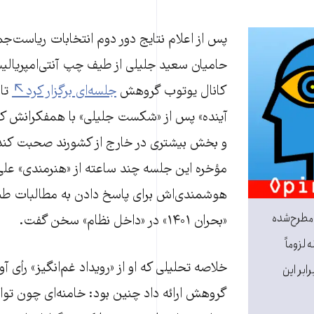
پس از اعلام نتایج دور دوم انتخابات ریاست‌جم
حامیان سعید جلیلی از طیف چپ آنتی‌امپریال
کانال یوتوب گروهش
جلسه‌ای برگزار کرد
تا 
آینده» پس از «شکست جلیلی» با همفکرانش که 
و بخش بیشتری در خارج از کشورند صحبت کند. 
مؤخره این جلسه چند ساعته از «هنرمندی» علی 
هوشمندی‌اش برای پاسخ دادن به مطالبات طب
 مطرح‌شده
«بحران ۱۴۰۱» در «داخل نظام» سخن گفت.
 لزوماً
خلاصه تحلیلی که او از «رویداد غم‌انگیز» رأی آ
رابر این
گروهش ارائه داد چنین بود: خامنه‌ای چون توان