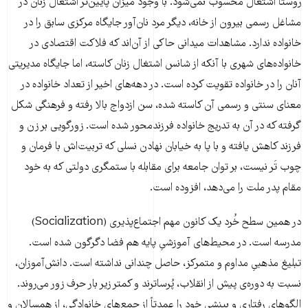
روستا اشتغال محسوب نمی‌شود. با وجود میزان پایین‌تر اشتغال زنان در
مشاغل رسمی بیرون از خانه، دیگر مرد نان‌آور جایگاه مرکزی سابق را در
خانواده ندارد. مشاهدات میدانی حاکی از آن‌اند که فلاکت اقتصادی در
خانواده‌های شهری با آنکه از شانس اشتغال زنان کاسته، اما جایگاه مدیریتی
آنان را در خانواده تقویت کرده است. در دهه‌های اخیر از تعداد خانواده در
معنای سنتی و رسمی آن کاسته شده، سن ازدواج بالا رفته و فرهنگی شکل
گرفته که در آن به تدریج خانواده فرزندمحور شده است. زورگویی بر زن و
فرزند کاهش یافته و با پا به خیابان نهادن نسلی که تربیت‌اش با فرمان و
چوب تَر نیست، بر توان جامعه برای مقابله با ستمگری دولتی که به خود
مقام پدر ملت را می‌دهد، افزوده است.
در همین سطح خُرد یک کانون مهم اجتماع‌پذیری (Socialization)
مدرسه است. در محیط‌های آموزشیِ پایه هم فضا دگرگون شده است.
تبلیغ مذهبیِ مداوم و متمرکز، حاصل چندانی نداشته است. دانش‌آموزان،
نسبت به دوره‌ی پیش از انقلاب، پُرساترند و کمتر زیر بار حرف زور می‌روند.
الگوهای رفتاری و بینشی خود را عمدتاً از جمع‌های خانوادگی، از همسالان و