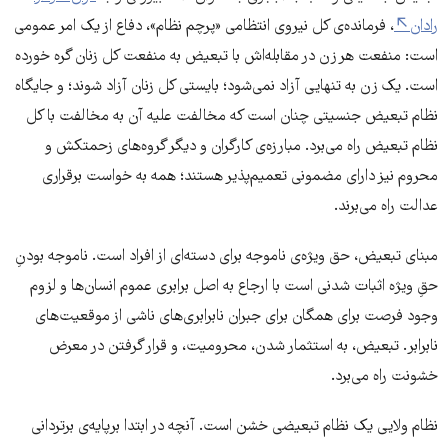
رادان
، فرمانده‌ی کل نیروی انتظامی «پرچم نظام»، دفاع از یک امر عمومی
است: منفعت هر زن در مقابله‌اش با تبعیض به منفعت کل زنان گره خورده
است. یک زن به تنهایی آزاد نمی‌شود؛ بایستی کل زنان آزاد شوند؛ و جایگاه
نظام تبعیض جنسیتی چنان است که مخالفت علیه آن به مخالفت با کل
نظام تبعیض راه می‌برد. مبارزه‌ی کارگران و دیگر گروه‌های زحمتکش و
محروم نیز دارای مضمونی تعمیم‌پذیر هستند؛ همه به خواست برقراری
عدالت راه می‌برند.
مبنای تبعیض، حق ویژه‌ی ناموجه برای دسته‌‌ای از افراد است. ناموجه بودنِ
حقِ ویژه اثبات شدنی است با ارجاع به اصل برابری عموم انسان‌ها و لزوم
وجود فرصت‌ برای همگان برای جبران نابرابری‌های ناشی از موقعیت‌های
نابرابر. تبعیض، به استثمار شدن، محرومیت، و قرار گرفتن در معرض
خشونت راه می‌برد.
نظام ولایی یک نظام تبعیضی خشن است. آنچه در ابتدا برپایه‌ی برتردانی