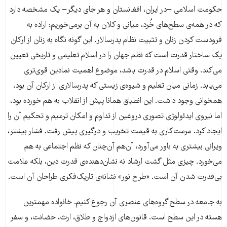
حکومت اسلامی −در ایران، افغانستان و هر جای دیگر− یک مشخصه دارد
که در همه‌ی سطح‌های خُرد، میانی و کلان به آن برمی‌خوریم: اراده به
فرودست کردن زنان و تثبیت نظام پدرسالار. این گونه نگاه به زنان از ارکان
یک ساختار قدرت است که نظم جهان را در اسلام تعلیمی و تاریخی تعیین
می‌کند. وقتی اسلام در قدرت باشد، موضوع اهمیت نمادین قوی‌تری
می‌یابد. زمانی میان تعلیم و شیوه‌ی زیستی که پدرسالاری از ارکان آن بود،
همخوانی وجود داشت. این انطباق همانا پیش از انقلاب به هم خورده بود،
اما نیروی ایدئولوژی تصوری دروغین از تداوم و امکان ترمیم و تحکیم آن را
ایجاد کرد. مرمت‌کاری به قیمت تخریب و درگیری پیش رفت. فشار بیشتر،
ویرانی بیشتری به باور می‌آورد، آن‌هم آن‌چنان که نظم اجتماعی به هم
می‌خورد. چیزی مثل گشت ارشاد نه نشان‌دهنده‌ی قدرت دین، بلکه علامت
بی‌قدرت شدن آن است. «طرح نور» نشانه‌ی تاریک‌فکری طراحان آن است.
به جامعه در سطح گروه‌های عنصری آن رجوع کنیم. خانواده مهمترین
هسته در این سطح است. قانون‌های ازدواج و طلاق، ارث، حضانت، و سفر