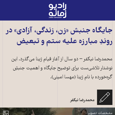
رادیو
زمانه
-
به
جایگاه جنبش «زن، زندگی، آزادی» در
صفحه
روندِ مبارزه علیه ستم و تبعیض
اصلی
محمدرضا نیکفر – دو سال از آغاز قیام ژینا می‌گذرد. این
نوشتار تلاشی‌ست برای توضیح جایگاه و اهمیت جنبشِ
گره‌خورده با نام ژینا (مهسا امینی).
محمدرضا نیکفر
صحنه‌ای از قیام ژینا (۱۴۰۱)
مایش
مشخصات تصویر