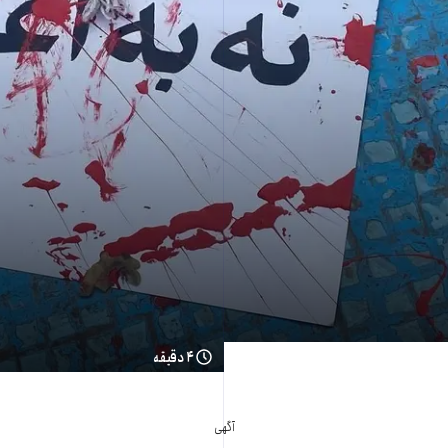
۴ دقیقه
آگهی