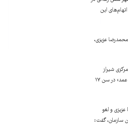
اتهام‌های این
یب‌الوقوع اعدام محمدرضا عزیزی،
رکزی شیراز
(عادل‌آباد) در روز یکشنبه ۲۹ مهر ماه به اجرا درآید. این کودک-مجرم به اتهام «قتل عمد» در سن ۱۷
عزیزی و لغو
ین سازمان، گفت: