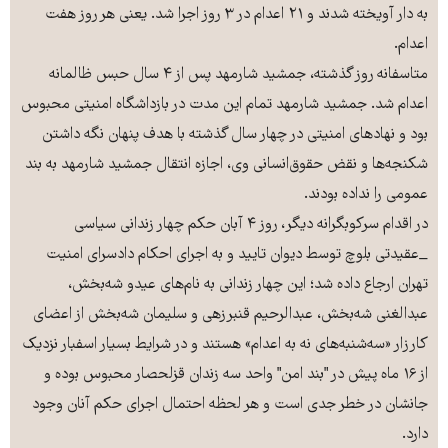
به دار آویخته شدند و ۲۱ اعدام در ۳ روز اجرا شد. یعنی هر روز هفت
اعدام.
متاسفانه روز گذشته، جمشید شارمهد پس از ۴ سال حبس ظالمانه
اعدام شد. جمشید شارمهد تمام این مدت در بازداشگاه امنیتی محبوس
بود و نهادهای امنیتی در چهار سال گذشته با هدف پنهان نگه داشتن
شکنجه‌ها و نقض حقوق‌انسانی وی، اجازه انتقال جمشید شارمهد به بند
عمومی را نداده بودند.
در اقدام سرکوبگرانه دیگر، روز ۴ آبان حکم چهار زندانی سیاسی
_عقیدتی بلوچ توسط دیوان تایید و به اجرای احکام دادسرای امنیت
تهران ارجاع داده شد؛ این چهار زندانی به نام‌های عیدو شه‌بخش،
عبدالغنی شه‌بخش، عبدالرحیم قنبرزهی و سلیمان شه‌بخش از اعضای
کارزار «سه‌شنبه‌های نه به اعدام» هستند و در شرایط بسیار اسفبار نزدیک
از ۱۶ ماه پیش در "بند امن" واحد سه زندان قزلحصار محبوس بوده و
جانشان در خطر جدی است و هر لحظه احتمال اجرای حکم آنان وجود
دارد.