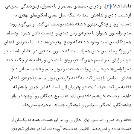
(Verlust)
[۳]
. او در آن جامعه‌ی معاصر را با خسران‌، زیان‌دیدگی، تجربه‌ی
از دست دادن و نداشتن امید به اینکه نسل بعدی امکان‌های بهتری به
دست آورد و زندگی بهتری داشته باشد، توصیف می‌کند. او می‌گوید روند
مدرنیزاسیون همواره با تجربه‌ی زیان دیدن و از دست دادن همراه بوده، اما
همهنگام این امید وجود داشته که وضع بهتر خواهد شد. اما تجربه‌ی فقدان
در روزگار ما با این حس همراه است که خسران بیشتری در انتظار ماست. در
غرب رؤیای لیبرالیسم جهان‌گستر، رونق اقتصادی و رفاه بیشتر رنگ باخته،
دموکراسی‌ها در حال پس‌رفت هستند، و پوپولیسم و فاشیسم‌مآبی دارد
فضای سیاسی را پر می‌کند. به گفته رکویتس پوپولیسم از تجربه‌ی فقدان
تغذیه می‌کند. حرف ثابت عوام‌فریبان این است که این چیزی را هم که
داریم، از دست خواهیم داد؛ پس باید به بسیج همگانی رو آوریم: در برابر
پناهندگان، نخبگان سیاسی و فرهنگی، چپ‌ها، محیط‌زیستی‌ها...
«فقدان»، عنوان مناسبی برای حال و روز ما نیز هست. همه به یکسان از
دست نداده و نمی‌دهند. اقلیتی به دست آورده‌اند. اما در فضای تجربه‌ی