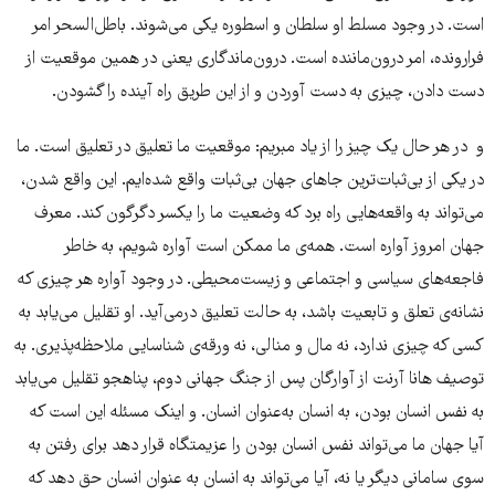
است. در وجود مسلط او سلطان و اسطوره یکی می‌شوند. باطل‌السحر امر
فرارونده، امر درون‌ماننده است. درون‌ماندگاری یعنی در همین موقعیت از
دست دادن، چیزی به دست آوردن و از این طریق راه آینده را گشودن.
و در هر حال یک چیز را از یاد مبریم: موقعیت ما تعلیق در تعلیق است. ما
در یکی از بی‌ثبات‌ترین جاهای جهان بی‌ثبات واقع شده‌ایم. این واقع شدن،
می‌تواند به واقعه‌هایی راه برد که وضعیت ما را یکسر دگرگون کند. معرف
جهان امروز آواره است. همه‌ی ما ممکن است آواره شویم، به خاطر
فاجعه‌های سیاسی و اجتماعی و زیست‌محیطی. در وجود آواره هر چیزی که
نشانه‌ی تعلق و تابعیت باشد، به حالت تعلیق درمی‌آید. او تقلیل می‌یابد به
کسی که چیزی ندارد، نه مال و منالی، نه ورقه‌ی شناسایی ملاحظه‌پذیری. به
توصیف هانا آرنت از آوارگان پس از جنگ جهانی دوم، پناهجو تقلیل می‌یابد
به نفس انسان بودن، به انسان به‌عنوان انسان. و اینک مسئله این است که
آیا جهان ما می‌تواند نفس انسان بودن را عزیمتگاه قرار دهد برای رفتن به
سوی سامانی دیگر یا نه، آیا می‌تواند به انسان به عنوان انسان حق دهد که