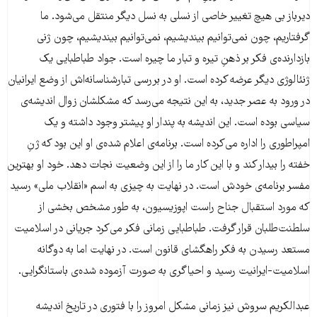
دیرباز بی هیچ تغییر خاصی از نسلی به نسل دیگر منتقل می‌شود. ما
گرفتاریم، چون نمی‌توانیم بیندیشیم، نمی‌توانیم بیندیشیم، چون ژنی
بازدارنده‌ی فکر بر ذهنِ تیره و تبار ما چیره است. جواد طباطبایی یک
ژنئالوژی دیگر عرضه کرده است. او در بررسی تبارشناسانه‌اش از وضع ایرانیان
در ورود به عصر جدید، به این نتیجه می‌رسد که مشکلشان زوال اندیشه‌ی
سیاسی بوده است. این اندیشه به پندار او پیشتر وجود داشته و یک
امپراطوری را اداره می‌کرده است. برنامه‌ی اعلام شده‌ی او این بود که ژنِ
خفته را بیدار کند و با این کار ما را از این وضعیت نجات دهد. خود او بهترین
مفسر برنامه‌ی خودش است. در نهایت به چیزی به اسم «انقلاب ملی» رسید
که مورد استقبال جناح راست اپوزیسیون، به طور مشخص بخشی از
سلطنت‌طلبان قرار گرفت. طباطبایی زمانی فکر می‌کرد جریانی در اسلامیت
مستعد رسیدن به فکر راهگشای قانون است. در نهایت اما به دوگانه
اسلامیت-ایرانیت رسید و احیاگری به صورت آزموده شده‌ی باستانگرایی.
عبدالکریم سروش نیز زمانی مشکل امروز را با فتوری در تاریخ اندیشه