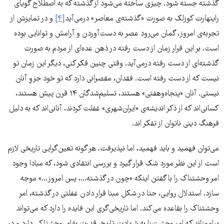
گذشته جسته شود. چیزی ساخته می‌شود از گذشته که به اصطلاح گویای
راینهارت کوزلک به صورت «گذشته‌ی معاصر» درمی‌آید
[۴]
و در تمایزش از
تجربه‌ی امروز، گمان می‌رود عصر به دست‌آوردن و آرامش و توانایی بوده
است. بر این قرار زمان از دست رفته در ذهن عده‌ای از مردم به صورت
گذشته‌ای از دست رفته درمی‌آید. وقتی چنین فکر کنی، دیگر این زمان تو
نیست که از دست رفته است. فقدان، مقصرانی دارد که تو خود جزوِ آنان
نیستی. آنان «پنجاه‌وهفتی» هستند، تسلیم‌شدگان ۱۴ قرن پیش هستند،
کسانی‌اند که از ذکر اندیشه‌ی «ایران‌شهری» غفلت کردند، آنانی‌اند که به دلیل
فرهنگ دینی ناتوان از تفکر اند.
می‌توان فهمید و باید فهمید، اما نپذیرفت. هر گونه تعین‌گرایی تاریخی لازم
است از این نظر مورد شک قرار گیرد و بررسی انتقادی شود، که مبادا وجود
امر وحشتناک را با گفتن اینکه «چون در گذشته...، پس امروز...» موجه
سازد. استدلال روایی، حتا در شکل مبنا قرار دادن غفلتی در گذشته، امر
وحشتناک را بقاعده می‌کند. اما تاریخی‌گری این فایده را دارد که می‌تواند