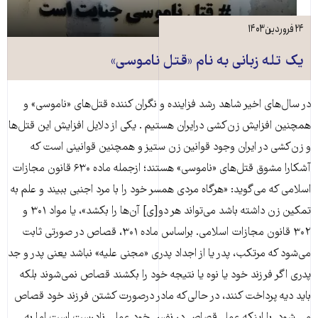
۲۴ فروردین ۱۴۰۳
یک تله زبانی به نام «قتل ناموسی»‌
در سال‌های اخیر شاهد رشد فزاینده و نگران کننده قتل‌های «ناموسی» و
همچنین افزایش زن‌کشی درایران هستیم . یکی از دلایل افزایش این قتل‌ها
و زن‌کشی در ایران وجود قوانین زن ستیز و همچنین قوانینی است که
آشکارا مشوق قتل‌های «ناموسی» هستند؛ ازجمله ماده ۶۳۰ قانون مجازات
اسلامی که می‌گوید: «هرگاه مردی همسر خود را با مرد اجنبی ببیند و علم به
تمکین زن داشته باشد می‌تواند هر دو[ی] آن‌ها را بکشد»، یا مواد ۳۰۱ و
۳۰۲ قانون مجازات اسلامی. براساس ماده ۳۰۱، قصاص در صورتی ثابت
می‌شود که مرتکب، پدر یا از اجداد پدری «مجنی علیه» نباشد یعنی پدر و جد
پدری اگر فرزند خود یا نوه یا نتیجه خود را بکشند قصاص نمی‌شوند بلکه
باید دیه پرداخت کنند، در حالی‌که مادر درصورت کشتن فرزند خود قصاص
می شود. با اینکه عمل قصاص در نفس خود عملی نادرست است اما به