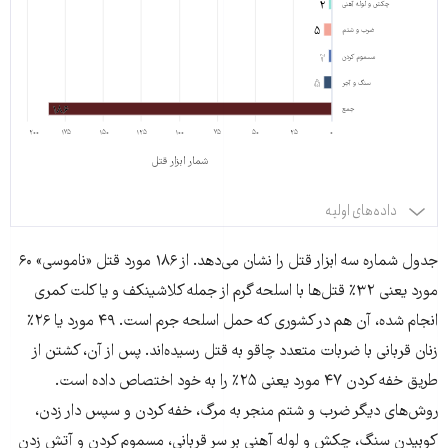
اسلحه
۶۰
۲
چکش و لوله آهنی
مادر، فرد
۵
گرم
ضرب و شتم
ناشناس
۲
۲
مسموم کردن
نسبت مرد با زنی که به
چاقو
۴۹
۵
۵
سنگ و آجر
قتل رسانده است
۱۸۶
۱۸۶
جمع
خفه
۴۷
۲۰۰
۱۷۵
۱۵۰
۱۲۵
۱۰۰
۷۵
۵۰
۲۵
۰
شمار ابزار قتل
کردن
داده‌های اولیه
خفه و
۳
مثله
جدول شماره سه ابزار قتل را نشان می‌دهد. از ۱۸۶ مورد قتل «ناموسی» ۶۰
کردن
مورد یعنی ۳۲٪ قتل‌ها با اسلحه گرم از جمله کلاشینکف و یا کلت کمری
انجام شده، آن هم در کشوری که حمل اسلحه جرم است. ۴۹ مورد یا ۲۶٪
دار زدن
۴
زنان قربانی با ضربات متعدد چاقو به قتل رسیده‌اند. پس از آن، کشتن از
چکش
۲
طریق خفه کردن ۴۷ مورد یعنی ۲۵٪ را به خود اختصاص داده است.
و لوله
روش‌های دیگر ضرب و شتم منجر به مرگ، خفه کردن و سپس دار زدن،
آهنی
کوبیدن سنگ، چکش و لوله آهنی بر سر قربانی، مسموم کردن و آتش زدن