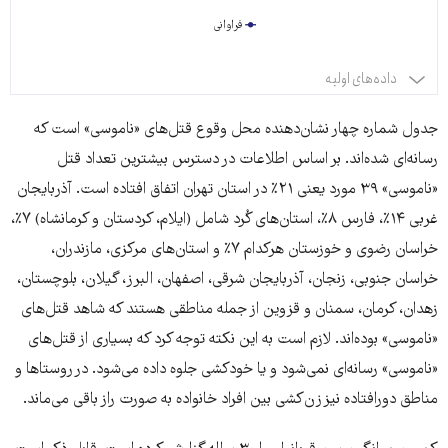
اصفهان
۳
فراوانی
ایلام
۳
داده‌های اولیه
البرز
۴
جدول شماره چهار نشان‌دهنده محل وقوع قتل‌های «ناموسی» است که
تهران
۳۹
رسانه‌ای شده‌اند. بر اساس اطلاعات در دسترس بیشترین تعداد قتل
«ناموسی» ۳۹ مورد یعنی ۲۱٪ در استان تهران اتفاق افتاده است. آذربایجان
خراسان
۱۲
غربی ۱۴٪، فارس ۸٪، استان‌های کُرد شامل (ایلام‌، کردستان و کرمانشاه) ۷٪،
رضوی
خراسان رضوی و خوزستان هرکدام ۷٪ و استان‌های مرکزی، مازندران،
خراسان جنوبی، زنجان، آذربایجان شرقی، اصفهان، البرز، گیلان، بلوچستان،
خوزستان
۱۲
زهدان، کرمان، سمنان و قزوین از جمله مناطقی هستند که شاهد قتل‌های
فارس
۱۴
«ناموسی» بوده‌اند. لازم است به این نکته توجه کرد که بسیاری از قتل‌های
«ناموسی» رسانه‌ای نمی‌شود و یا خودکشی جلوه داده می‌شود. در روستاها و
کرمانشاه
۶
مناطق دورافتاده نیز زن‌کشی بین افراد خانواده به صورت راز باقی می‌ماند.
کردستان
۳