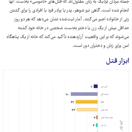
جمله مردان نزدیک به زنان مقتول‌اند که قتل‌های «ناموسی» به‌دست آنها
دایی
۲
انجام شده است. گاهی نیز شوهر، پدر یا برادر فرد یا افرادی را برای کشتن
زنی از خانواده اجیر می‌کنند. آمار ثبت‌شده نشان می‌دهد که هر دو روز
خواستگار
۱۱
حداقل بیش از یک زن یا دختر به‌دست شخصی در خانه خود کشته
می‌شوند که بر این واقعیت آزاردهنده تأکید می‌کند که خانه از یک پناهگاه
پسر
۴
امن برای زنان و دختران دور است.
مردان
۴
ابزار قتل
خانوده زن
داماد
۷
ابزار
شمار
قتل
ابزار
۹
آتش زدن
افراد
۷
قتل
۶۰
اسلحه گرم
نقاب‌پوش،
۴۹
چاقو
شوهر
آتش
۹
۴۷
خفه کردن
خواهر،
زدن
۳
خفه و مثله کردن
ابزار قتل
شوهر
۴
دار زدن