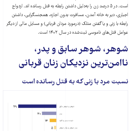
رد درخواست
۵
است. در ۵ درصد زن را به‌دلیل داشتن رابطه به قتل رسانده اند. ازدواج
ازدواج
اجباری، دیر به خانه آمدن، مسافرت بدون اجازه، همجنسگرایی، داشتن
رابطه با زنی و یا گفتن متلک (درمورد مردان قربانی) و مسایل مالی از دیگر
مالی
۲
عوامل قتل‌های ناموسی ثبت‌شده در سال ۱۴۰۲ است.
همجنسگرایی
۱
شوهر، شوهر سابق و پدر،
«ناموسی»
۳۳
ناامن‌ترین نزدیکان زنان قربانی
سایر
۴
نسبت مرد با زنی که به قتل رسانده است
سفر بدون
۲
اجازه
نسبت با
شمار
قربانی
۷۹
شوهر و شوهر سابق
فرار از خانه
۲
۳۰
پدر
شوهر و
۷۹
۱۴
دوست پسر و نامزد
جمع
۱۸۶
۵
پدر شوهر و برادر شوهر