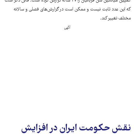
کمپین میانگین سن قربانیان را ۳۰ ساله گزارش کرده است. قابل ذکر است
که این عدد ثابت نیست و ممکن است در گزارش‌های فصلی و سالانه
لرستان
۸
مختلف تغییر کند.
زاهدان
۱
آگهی
مرکزی
۱۱
قزوین
۲
بلوچستان
۲
سمنان
۴
کرمان
۱
زنجان
۵
نقش حکومت ایران در افزایش
خراسان
۵