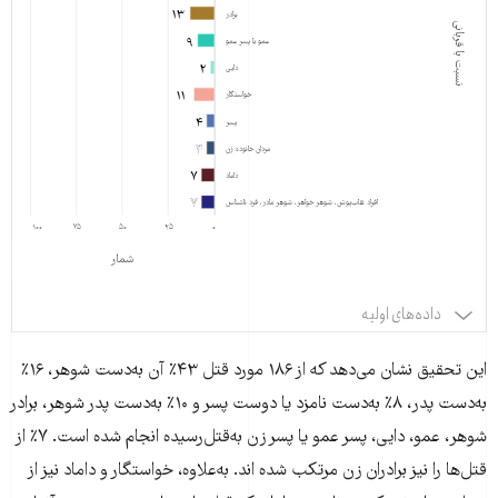
شوهر
۱۳
انگیزه قتل جدول شماره ۱
برادر
سابق
نسبت با قربانی
۹
عمو یا پسر عمو
۲
دایی
پدر
۳۰
۱۱
خواستگار
۴
پسر
دوست
۱۴
۴
۴
مردان خانوده زن
پسر و
۷
داماد
۷
۷
نامزد
افراد نقاب‌پوش، شوهر خواهر، شوهر مادر، فرد ناشناس
۱۰۰
۷۵
۵۰
۲۵
۰
شمار
پدر شوهر
۵
و برادر
داده‌های اولیه
شوهر
این تحقیق نشان می‌دهد که از ۱۸۶ مورد قتل ۴۳٪ آن به‌دست شوهر، ۱۶٪
برادر
۱۳
به‌دست پدر، ۸٪ به‌دست نامزد یا دوست پسر و ۱۰٪ به‌دست پدر شوهر، برادر
شوهر، عمو، دایی، پسر عمو یا پسر زن به‌قتل‌رسیده انجام شده‌ است. ۷٪ از
عمو یا پسر
۹
قتل‌ها را نیز برادران زن مرتکب شده اند. به‌علاوه، خواستگار و داماد نیز از
عمو