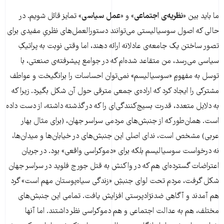
ما باید بین «
نظریه‌ی اجتماعی
» و «
عمل سیاسی
» تمایز قائل شویم. در
حالی که اصول سوسیالیستی می‌توانند دستورالعمل‌های نظریِ مفیدی برای
تصور ساختن یک جامعه‌ی عادلانه ارائه دهند، اما وقتی نوبت به پراتیکِ
سیاسی می‌رسد، من متقاعد شده‌ام که در جوامع پیشرفته‌ی صنعتی، با
توسل به مفهومٍ «سوسیالیسم» نمی‌توان احساسات را برانگیخت و عواطف
مشترکی را ایجاد کرد که اراده‌ی جمعی مترقی حول آن شکل بگیرد. زیرا که
به دلایل متعدد، قدرت بسیج‌کنندگی‌ای را که در گذشته داشته، از دست داده
است. همان‌طور که از جنبش‌های مردمی سراسر جهان، (برای مثال بهار
عربی) مشخص است، ندای اصلی این جنبش‌های در خیابان‌ها و میدان‌ها،
نه درخواست سوسیالیسم بلکه برای «دموکراسی واقعی» بود. در جریان
اعتراضات گسترده‌ای هم که در واکنش به قتل جورج فلوید در سراسر جهان
شکل گرفت، مردم تحت لوای جنبشِ «زندگی سیاه‌پوستان مهم است» گرد
هم آمدند و آگاهی ضد‌نژادپرستی افزایش یافت. تمامی این جنبش‌های
مختلف، هم به عدالت اجتماعی و هم دموکراسی نظر داشتند. اما آنها