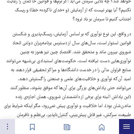
خواهد شد؟ چه بلایی سرمان می‌آید اگر نُرم‌ها و قوانین حاکمان را رعایت
نکنیم؟ آیا بهتر نیست که از آزمایش (و «خدای ناکرده» خطا) و ریسک
اجتناب کنیم تا سرمان بر باد نرود؟
در واقع، این نوع نوآوری که بر اساس آزمایش، ریسک‌پذیری و شکستن
قوانین استوار است، سال‌های سال از دسترس برنامه‌ریزان دولتی اتحاد
شوروی بیرون ماند و متحقق نشد. اقتصادِ چین نیز هنوز به چنین
نوآوری‌هایی دست نیافته است. حکومت‌های استبدادی بی‌شبهه می‌توانند
منابع فراوان مالی را در خدمت دانشگاه‌ها و مراکز تحقیقی قرار دهند به
امید آن‌که نوآوری و خلاقیت‌های علمی و صنعتی را گسترش دهند.
می‌توانند حتی پاداش‌های بزرگی برای آن‌ها که موفق بشوند، منظور کنند
(این پاداش البته برای برخی از دانشمندان شوروی، همان اجازه‌ی زنده
ماندن‌شان بود). اما خلاقیت و نوآوری پیش نمی‌رود، مگر اینکه شرایط برای
طبیعت سرکش، غیر قابلِ پیش‌بینی، کنترل‌ناپذیر، بی‌نظم و نافرمان
هرست
تنظیمات
تجربه‌های هنری، علمی و آزمایش‌‌گری در این عرصه ها فراهم شود.
صفحه نخست
اخبار
نشان‌گذاشته‌ها
حکومت‌های استبدادی تاکنون از فراهم آوردن این شرایط، عاجز بوده‌اند.