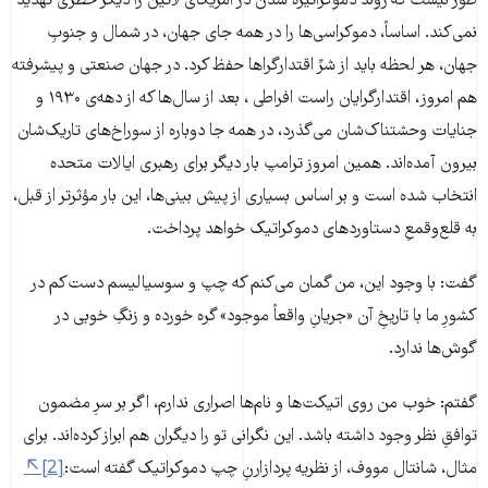
طور نیست که روند دموکراتیزه شدن در امریکای لاتین را دیگر خطری تهدید
نمی‌کند. اساساً، دموکراسی‌ها را در همه جای جهان، در شمال و جنوبِ
جهان، هر لحظه باید از شرِّ اقتدارگراها حفظ کرد. در جهان صنعتی و پیشرفته
هم امروز، اقتدارگرایان راست افراطی ، بعد از سال‌ها که از دهه‌ی ۱۹۳۰ و
جنایات وحشتناک‌شان می‌گذرد، در همه جا دوباره از سوراخ‌های تاریک‌شان
بیرون آمده‌اند. همین امروز ترامپ بار دیگر برای رهبری ایالات متحده
انتخاب شده است و بر اساس بسیاری از پیش بینی‌ها، این بار مؤثرتر از قبل،
به قلع‌و‌قمعِ دستاوردهای دموکراتیک خواهد پرداخت.
گفت: با وجود این، من گمان می‌کنم که چپ و سوسیالیسم دست‌کم در
کشورِ ما با تاریخِ آن «جریانِ واقعاً موجود» گره خورده و زنگِ خوبی در
گوش‌ها ندارد.
گفتم: خوب من روی اتیکت‌ها و نام‌ها اصراری ندارم، اگر بر سرِ مضمون
توافقِ نظر وجود داشته باشد. این نگرانی تو را دیگران هم ابراز کرده‌اند. برای
مثال، شانتال مووف، از نظریه پردازارنِ چپ دموکراتیک گفته است:
[2]