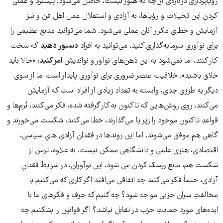
رؤیاپردازی درباره‌ی آن‌چه که هنوز نیست، حاصل می‌شود. پیشبردِ و عملی
کردنِ این تخیلات و رؤیا‌ها، به آزادی و استقلال عمل اهل فن و نیز
آزمایش و خطای مکرر آنان عملی می‌شود. شما می‌توانید منابع عظیمی را
برای نوآوری سرمایه‌گذاری کنید، می‌توانید به افراد
دستور دهید
که سخت
کار کنند، اما نمی‌شود به این ذهن‌های نوآور و نواندیش
امر کنید
: «حالا باید
خلاق باشید». خلاقیت عنصر ضروری برای نوآوری پایدار است اما از سوی
دیگر به طرزی جدی، وابسته به تعداد زیادی از افراد است که آزمایش
می‌کنند، روی روش‌هایی که تاکنون به کار گرفته شده، فکر می‌کنند، نُرم‌ها و
قواعدِ تاکنون موجود را زیر پا می‌گذارند، خطا می‌کنند، شکست می‌خورند و
گاهی هم موفق می‌شوند. اما این روند‌ها در فقدان آزادی هایِ سیاسی،
اقتصادی، هنری علمی و دانشگاهی ممکن نیست. به علاوه، ترس از
شکست هم، مانع ریسک کردن می شود. این نوآوران، در شرایط فقدانِ
آزادی، حتماً فکر می‌کنند چه اتفاقی می‌افتد اگر کاری که می‌کنیم با
مخالفتِ سران حزبی مواجه شود؟ چه کنیم که حرف و فکر‌های ما با
ایده‌های مورد حمایتِ حزب در تقابل نباشد؟ اگر قوانین را بشکنیم چه