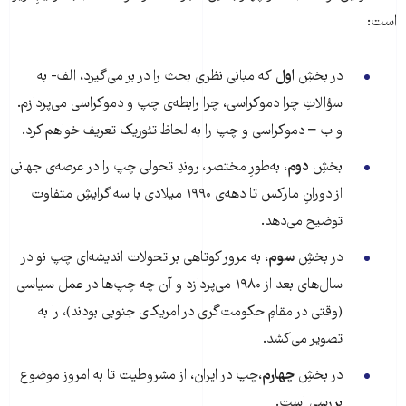
است:
در بخشِ
اول
که مبانی نظری بحث را در بر می‌گیرد، الف- به
سؤالاتِ چرا دموکراسی، چرا رابطه‌ی چپ و دموکراسی می‌پردازم.
و ب – دموکراسی و چپ را به لحاظ تئوریک تعریف خواهم کرد.
بخشِ
دوم
، به‌طورِ مختصر، روندِ تحولی چپ را در عرصه‌ی جهانی
از دورانِ مارکس تا دهه‌ی ۱۹۹۰ میلادی با سه گرایشِ متفاوت
توضیح می‌دهد.
در بخشِ
سوم
، به مرور کوتاهی بر تحولات اندیشه‌ای چپ نو در
سال‌های بعد از ۱۹۸۰ می‌پردازد و آن چه چپ‌ها در عمل سیاسی
(وقتی در مقامِ حکومت‌گری در امریکای جنوبی بودند)، را به
تصویر می‌کشد.
در بخشِ
چهارم
،چپ در ایران، از مشروطیت تا به امروز موضوع
بررسی است.