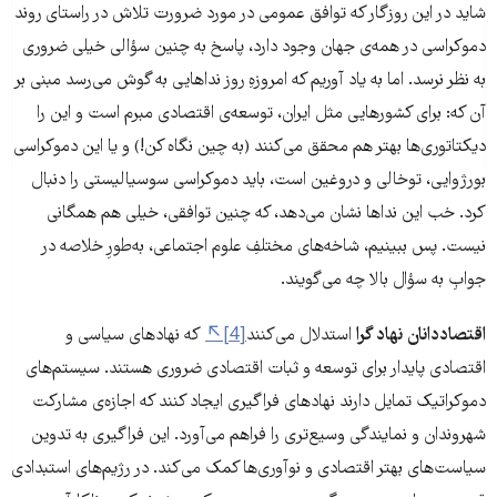
شاید در این روزگار که توافق عمومی در مورد ضرورت تلاش در راستای روند
دموکراسی در همه‌ی جهان وجود دارد، پاسخ به چنین سؤالی خیلی ضروری
به نظر نرسد. اما به یاد آوریم که امروزهِ روز نداهایی به گوش می‌رسد مبنی بر
آن که: برای کشورهایی مثل ایران، توسعه‌ی اقتصادی مبرم است و این را
دیکتاتوری‌ها بهتر هم محقق می‌کنند (به چین نگاه کن!) و یا این دموکراسی
بورژوایی، توخالی و دروغین است، باید دموکراسی سوسیالیستی را دنبال
کرد. خب این ندا‌ها نشان می‌دهد، که چنین توافقی، خیلی هم همگانی
نیست. پس ببینیم، شاخه‌های مختلفِ علوم اجتماعی، به‌طورِ خلاصه در
جوابِ به سؤال بالا چه می‌گویند.
اقتصاددانان نهاد گرا
استدلال می‌کنند
[4]
که نهادهای سیاسی و
اقتصادی پایدار برای توسعه و ثبات اقتصادی ضروری هستند. سیستم‌های
دموکراتیک تمایل دارند نهادهای فراگیری ایجاد کنند که اجازه‌ی مشارکت
شهروندان و نمایندگی وسیع‌تری را فراهم می‌آورد. این فراگیری به تدوین
سیاست‌های بهتر اقتصادی و نوآوری‌ها کمک می‌کند. در رژیم‌های استبدادی