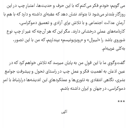
می گویم: خودم فکر می‌کنم که با این حرف و حدیث‌ها، اعتبارِ چپ در این
روزگار بلندتر می‌شود تا بتواند نشان دهد که عقبه‌ای داشته و دارد که با هم با
آرمانِ عدالت اجتماعی و با تلاش برای آزادی و تعمیق دموکراسی،
کارنامه‌های عملیِ درخشانی دارند. مگر این که هر آن‌چه که غیر از چپِ نوع
شوروی باشد را «لیبرال» و «رویزیونیسم» بپنداریم، که من با این تصور،
به‌کلی غریبه‌ام.
گفت‌وگویِ ما با این قولِ من به پایان میرسد که تلاش خواهم کرد که در
عینِ اذعان به اهمیتِ فکر و عملِ چپ در راستای تحول و پیشرفتِ جوامع
بشری، نگاهی انتقادی به تئوری‌ها و عملکردهایِ این اندیشه‌ها درارتباط با امرِ
دموکراسی، در جهان و ایران داشته باشم.
***
آگهی