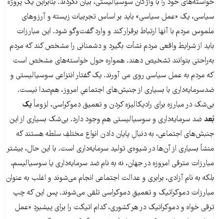
خواسته‌های خود را با واژگان سوسیالیستی، بیان نکردند. بنابراین یک پروژه
سیاسی، یک «عمل سیاسی» باید بر اساس تجربیات زیسته و آرزوهای
ملموس مردم با آنها ارتباط برقرار کند و وارد گفت‌وگو شود. این مبارزات
باید از شرایط واقعی مردم نشأت بگیرد و دشمنانی را مشخص کند که مردم
به‌راحتی بتوانند تشخیص دهند. همواره حول خواسته‌های مشخص است
که مردم به عمل سیاسی روی می آورند. یک گفتار انتزاعی سوسیالیستی و
ضدسرمایه‌داری با بسیاری از جنبش‌های اجتماعیِ امروز، هم‌صدا نیست.
بی‌شک در مبارزه برای رادیکالیزه کردن و تعمیق دموکراسی، لزوماً
یک
بُعد
ضد سرمایه‌داری و سوسیالیستی هم وجود دارد. بی‌شک بسیاری از این
جنبش‌های اجتماعی، به دنبالِ پایان دادن انواع مختلفِ سلطه هستند که
منشأ بسیاری از آن‌ها در شیوه‌ی تولید سرمایه‌داری است. با این حال، بیشتر
مبارزات مترقی امروزه در جهان، نه به نام ضد سرمایه‌داری یا سوسیالیسم،
بلکه به نام آزادی، برابری و عدالت اجتماعی انجام می‌شوند و اغلب به عنوان
مبارزات دموکراتیک و تعمیقِ دموکراسی تلقی می‌شوند. پس این که چپ
ترقی خواه و دموکراتیک در هر کشوری، کدام اتیکت را برای پیشبردِ «عمل