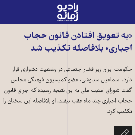
رادیو
زمانه
-
به
«به تعویق افتادن قانون حجاب
صفحه
اجباری» بلافاصله تکذیب شد
اصلی
حکومت ایران زیر فشار اجتماعی در وضعیت دشواری قرار
دارد. اسماعیل سیاوشی، عضو کمیسیون فرهنگی مجلس
گفت شورای امنیت ملی به این نتیجه رسیده که اجرای قانون
حجاب اجباری چند ماه عقب بیفتد. او بلافاصله این سخنان را
تکذیب کرد.
تهران - ۱۷ سپتامبر ۲۰۲۴ (عکس از فتانه بهرامی / آنادولو / از طریق خبرگزاری